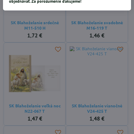
objednávať. Za porozumenie ďakujeme!
SK Blahoželanie srdečné
SK Blahoželanie svadobné
M11-510 H
M16-119 T
1,72 €
1,46 €
SK Blahoželanie veľká noc
SK Blahoželanie vianočné
N22-067 T
V24-425 T
1,47 €
1,48 €