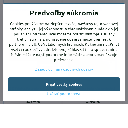
SK Blahoželanie k
SK Blahoželanie vianočné
narodeninám otočné M11-
V24-423 H
Predvoľby súkromia
524 W
1,90 €
1,72 €
Cookies používame na zlepšenie vašej návštevy tejto webovej
stránky, analýzu jej výkonnosti a zhromažďovanie údajov o jej
používaní. Na tento účel môžeme použiť nástroje a služby
tretích strán a zhromaždené údaje sa môžu preniesť k
partnerom v EÚ, USA alebo iných krajinách. Kliknutím na „Prijať
všetky cookies“ vyjadrujete svoj súhlas s týmto spracovaním.
Nižšie môžete nájsť podrobné informácie alebo upraviť svoje
preferencie.
Zásady ochrany osobných údajov
Prijať všetky cookies
SK Blahoželanie vianočné
SK Blahoželanie srdečné
V24-412 H
M11-513 T
Ukázať podrobnosti
1,74 €
1,48 €