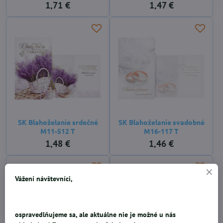
1,71 €
1,47 €
SK Blahoželanie srdečné
SK Blahoželanie svadobné
M11-512 T
M16-117 T
1,48 €
1,46 €
Vážení návštevníci,
ospravedlňujeme sa, ale aktuálne nie je možné u nás