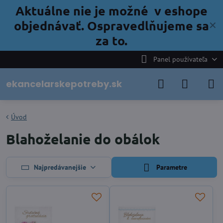
Aktuálne nie je možné v eshope
objednávať. Ospravedlňujeme sa
✕
za to.
Panel používateľa
ekancelarskepotreby.sk
Úvod
Blahoželanie do obálok
Najpredávanejšie
Parametre