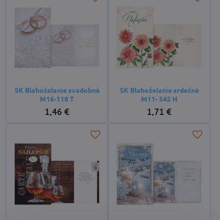
SK Blahoželanie svadobné
SK Blahoželanie srdečné
M16-118 T
M11- 545 H
1,46 €
1,71 €