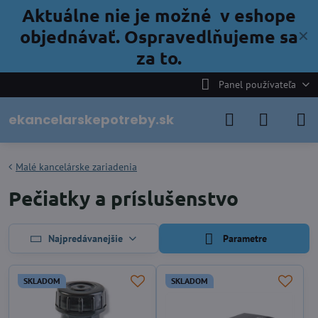
Aktuálne nie je možné v eshope
objednávať. Ospravedlňujeme sa
✕
za to.
Panel používateľa
ekancelarskepotreby.sk
Malé kancelárske zariadenia
Pečiatky a príslušenstvo
Najpredávanejšie
Parametre
SKLADOM
SKLADOM