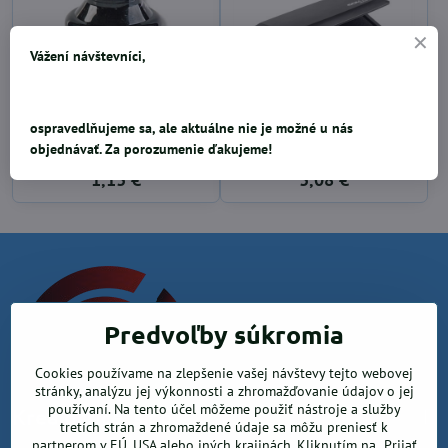
Vážení návštevníci,
ospravedlňujeme sa, ale aktuálne nie je možné u nás
Atrament čierny, 50g
Poduška k pečiatkam
objednávať. Za porozumenie ďakujeme!
Colop, čierna
1,13 €
3,08 €
Predvoľby súkromia
Cookies používame na zlepšenie vašej návštevy tejto webovej
stránky, analýzu jej výkonnosti a zhromažďovanie údajov o jej
používaní. Na tento účel môžeme použiť nástroje a služby
Krea office, s.r.o.
tretích strán a zhromaždené údaje sa môžu preniesť k
partnerom v EÚ, USA alebo iných krajinách. Kliknutím na „Prijať