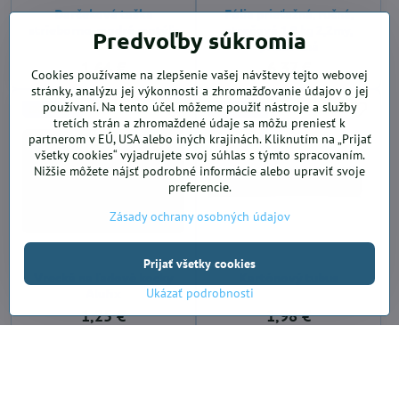
Darčeková taška
Fólia prieťažná, ručná,
strieborno-modré motýľe
strečová 1,9 kg 2,2my,
Predvoľby súkromia
priesvitná
1,64 €
6,37 €
Cookies používame na zlepšenie vašej návštevy tejto webovej
stránky, analýzu jej výkonnosti a zhromažďovanie údajov o jej
používaní. Na tento účel môžeme použiť nástroje a služby
SKLADOM
SKLADOM
tretích strán a zhromaždené údaje sa môžu preniesť k
partnerom v EÚ, USA alebo iných krajinách. Kliknutím na „Prijať
všetky cookies“ vyjadrujete svoj súhlas s týmto spracovaním.
Nižšie môžete nájsť podrobné informácie alebo upraviť svoje
preferencie.
Zásady ochrany osobných údajov
Prijať všetky cookies
Vrecká na ľadové kocky
Kartónový tubus
Alufix
Ukázať podrobnosti
1,25 €
1,98 €
SKLADOM
SKLADOM