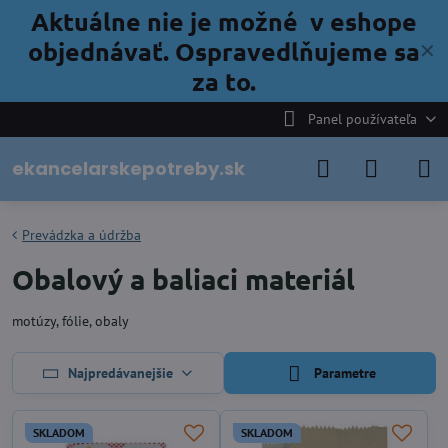
Aktuálne nie je možné v eshope
objednávať. Ospravedlňujeme sa
✕
za to.
Panel používateľa
ekancelarskepotreby.sk
Prevádzka a údržba
Obalový a baliaci materiál
motúzy, fólie, obaly
Najpredávanejšie
Parametre
SKLADOM
SKLADOM