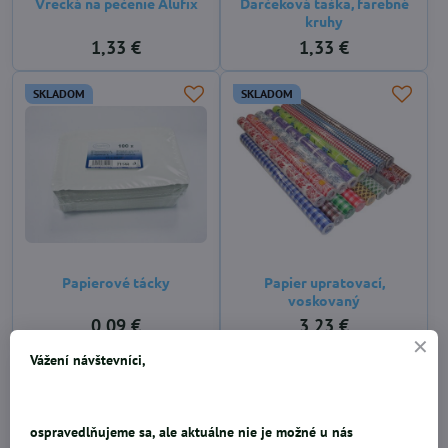
Vrecká na pečenie Alufix
Darčeková taška, farebné
kruhy
1,33 €
1,33 €
SKLADOM
SKLADOM
Papierové tácky
Papier upratovací,
voskovaný
0,09 €
3,23 €
Vážení návštevníci,
SKLADOM
SKLADOM
ospravedlňujeme sa, ale aktuálne nie je možné u nás