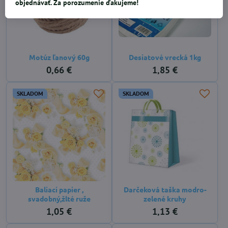
objednávať. Za porozumenie ďakujeme!
Motúz ľanový 60g
Desiatové vrecká 1kg
0,66 €
1,85 €
SKLADOM
SKLADOM
Baliaci papier ,
Darčeková taška modro-
svadobný,žlté ruže
zelené kruhy
1,05 €
1,13 €