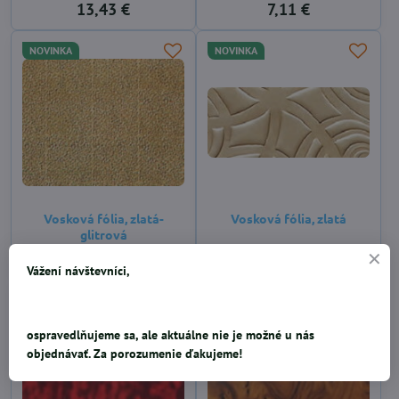
13,43 €
7,11 €
NOVINKA
NOVINKA
Vosková fólia, zlatá-
Vosková fólia, zlatá
glitrová
2,40 €
2,40 €
Vážení návštevníci,
NOVINKA
NOVINKA
ospravedlňujeme sa, ale aktuálne nie je možné u nás
objednávať. Za porozumenie ďakujeme!