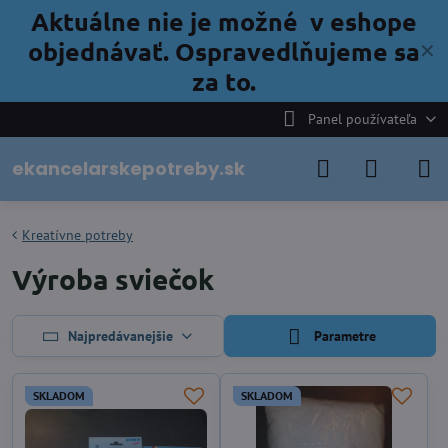
Aktuálne nie je možné v eshope
objednávať. Ospravedlňujeme sa
✕
za to.
Panel používateľa
ekancelarskepotreby.sk
Kreatívne potreby
Výroba sviečok
Najpredávanejšie
Parametre
SKLADOM
SKLADOM