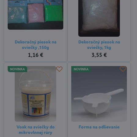
Dekoračný piesok na
Dekoračný piesok na
sviečky ,150g
sviečky, 1kg
1,16 €
3,55 €
NOVINKA
NOVINKA
Vosk na sviečky do
Forma na odlievanie
mikrovlnnej rúry