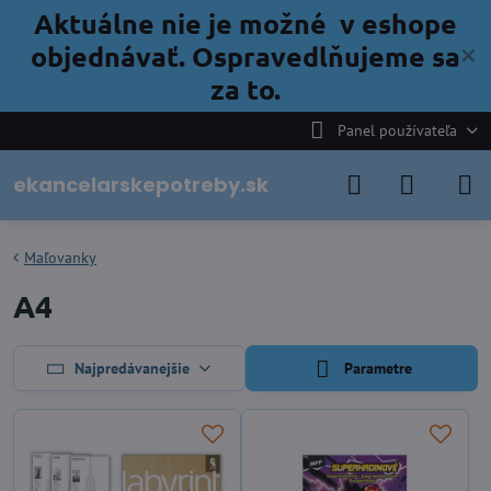
Aktuálne nie je možné v eshope
objednávať. Ospravedlňujeme sa
✕
za to.
Panel používateľa
ekancelarskepotreby.sk
Maľovanky
A4
Najpredávanejšie
Parametre