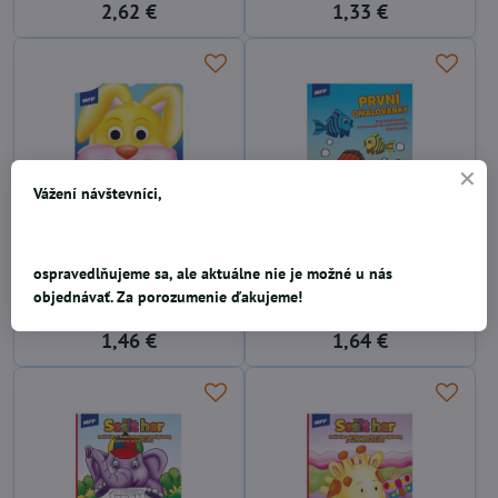
2,62 €
1,33 €
Vážení návštevníci,
Omaľovánky pohyblivé oči
Omaľovánky Junior
ospravedlňujeme sa, ale aktuálne nie je možné u nás
Pet Animal 210x270/16
Coloring Book 3
objednávať. Za porozumenie ďakujeme!
210x276/32
1,46 €
1,64 €