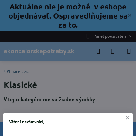
Aktuálne nie je možné v eshope
objednávať. Ospravedlňujeme sa
✕
za to.
Panel používateľa
ekancelarskepotreby.sk
Plniace perá
Klasické
Vážení návštevníci,