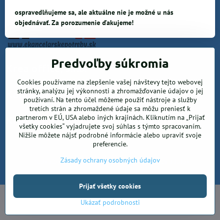
ospravedlňujeme sa, ale aktuálne nie je možné u nás
objednávať. Za porozumenie ďakujeme!
Predvoľby súkromia
Krea office, s.r.o.
Cookies používame na zlepšenie vašej návštevy tejto webovej
stránky, analýzu jej výkonnosti a zhromažďovanie údajov o jej
Kancelárske potreby
používaní. Na tento účel môžeme použiť nástroje a služby
tretích strán a zhromaždené údaje sa môžu preniesť k
partnerom v EÚ, USA alebo iných krajinách. Kliknutím na „Prijať
Kreatívne potreby a sortiment pre deti
všetky cookies“ vyjadrujete svoj súhlas s týmto spracovaním.
Nižšie môžete nájsť podrobné informácie alebo upraviť svoje
preferencie.
©
2026
Copyright
Zásady ochrany osobných údajov
Predvoľby súkromia
Zásady ochrany osobných údajov
Vytvorené pomocou:
BiznisWeb.sk
Prijať všetky cookies
Ukázať podrobnosti