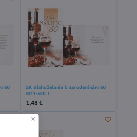
m 60
SK Blahoželanie k narodeninám 60
M11-520 T
1,48 €