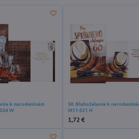
anie k narodeninám
SK Blahoželanie k narodeniná
-524 W
M11-521 H
1,72 €