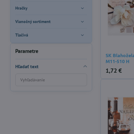
Hračky
Vianočný sortiment
Tlačivá
Parametre
SK Blahožel
M11-510 H
Hľadať text
1,72 €
Prehľadať
výsledky
filtra
fulltextom