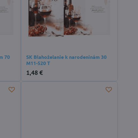
m 70
SK Blahoželanie k narodeninám 30
M11-520 T
1,48 €