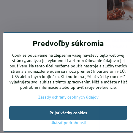
SK Blahožel
Predvoľby súkromia
M11-520 T
1,48 €
Cookies používame na zlepšenie vašej návštevy tejto webovej
stránky, analýzu jej výkonnosti a zhromažďovanie údajov o jej
používaní. Na tento účel môžeme použiť nástroje a služby tretích
strán a zhromaždené údaje sa môžu preniesť k partnerom v EÚ,
USA alebo iných krajinách. Kliknutím na „Prijať všetky cookies“
vyjadrujete svoj súhlas s týmto spracovaním. Nižšie môžete nájsť
podrobné informácie alebo upraviť svoje preferencie.
Zásady ochrany osobných údajov
Prijať všetky cookies
Ukázať podrobnosti