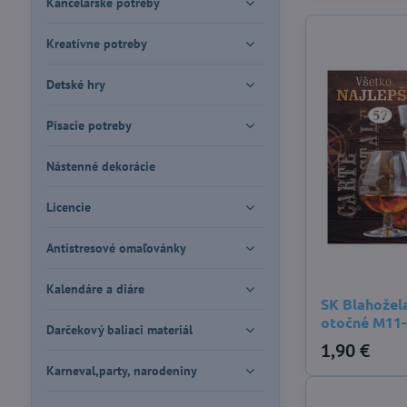
Kancelárske potreby
Kreatívne potreby
Detské hry
Písacie potreby
Nástenné dekorácie
Licencie
Antistresové omaľovánky
Kalendáre a diáre
SK Blahožel
otočné M11
Darčekový baliaci materiál
1,90 €
Karneval,party, narodeniny