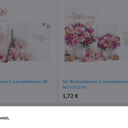
anie k narodeninám 40
SK Blahoželanie k narodeniná
M11-515 H
1,72 €
níci,