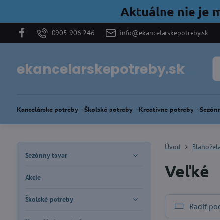
Aktuálne nie je 
0905 906 246
info@ekancelarskepotreby.sk
ekancelarskepotreby.sk
Kancelárske potreby
Školské potreby
Kreatívne potreby
Sezónn
Úvod
Blahožel
Sezónny tovar
Veľké
Akcie
Školské potreby
Radiť po