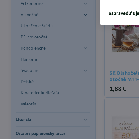
Veľkonočné
ospravedlňuje
Vianočné
Ukončenie štúdia
PF, novoročné
Kondolenčné
Humorné
Svadobné
SK Blahožel
otočné M11
Detské
1,88 €
K narodeniu dieťaťa
Valentín
Licencia
Ostatný papierenský tovar