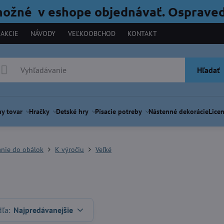
možné v eshope objednávať. Ospraved
AKCIE
NÁVODY
VEĽKOOBCHOD
KONTAKT
Hľadať
y tovar
Hračky
Detské hry
Písacie potreby
Nástenné dekorácie
Licen
anie do obálok
K výročiu
Veľké
dľa:
Najpredávanejšie