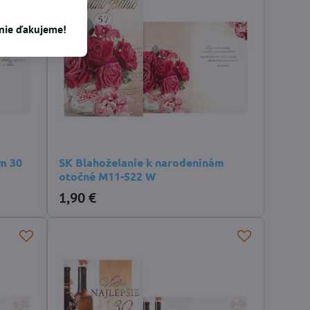
enie ďakujeme!
m 30
SK Blahoželanie k narodeninám
otočné M11-522 W
1,90 €