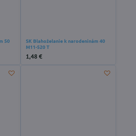
m 50
SK Blahoželanie k narodeninám 40
M11-520 T
1,48 €