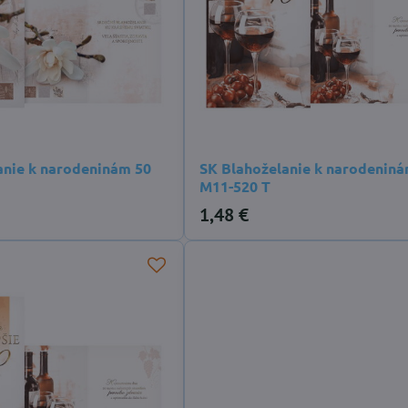
anie k narodeninám 50
SK Blahoželanie k narodeniná
M11-520 T
1,48 €