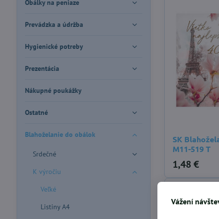
Obálky na peniaze
Prevádzka a údržba
Hygienické potreby
Prezentácia
Nákupné poukážky
Ostatné
Blahoželanie do obálok
SK Blahožel
M11-519 T
Srdečné
1,48 €
K výročiu
Veľké
Vážení návštev
Listiny A4