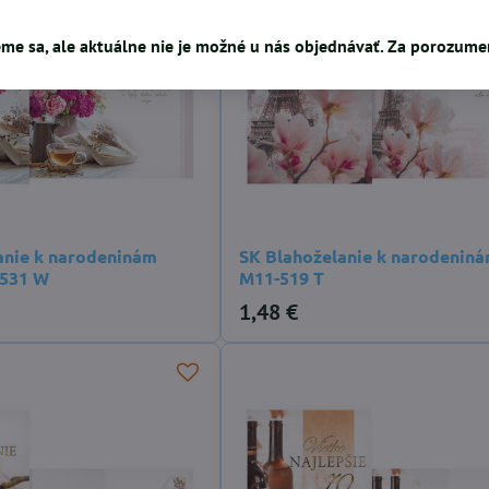
me sa, ale aktuálne nie je možné u nás objednávať. Za porozum
anie k narodeninám
SK Blahoželanie k narodeniná
-531 W
M11-519 T
1,48 €