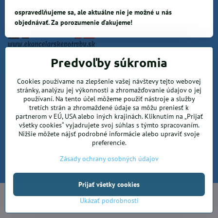
ospravedlňujeme sa, ale aktuálne nie je možné u nás
objednávať. Za porozumenie ďakujeme!
Predvoľby súkromia
Krea office, s.r.o.
Cookies používame na zlepšenie vašej návštevy tejto webovej
stránky, analýzu jej výkonnosti a zhromažďovanie údajov o jej
Kancelárske potreby
používaní. Na tento účel môžeme použiť nástroje a služby
tretích strán a zhromaždené údaje sa môžu preniesť k
partnerom v EÚ, USA alebo iných krajinách. Kliknutím na „Prijať
Kreatívne potreby a sortiment pre deti
všetky cookies“ vyjadrujete svoj súhlas s týmto spracovaním.
Nižšie môžete nájsť podrobné informácie alebo upraviť svoje
preferencie.
©
2026
Copyright
Zásady ochrany osobných údajov
Predvoľby súkromia
Zásady ochrany osobných údajov
Vytvorené pomocou:
BiznisWeb.sk
Prijať všetky cookies
Ukázať podrobnosti