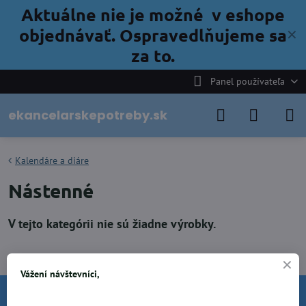
Aktuálne nie je možné v eshope
objednávať. Ospravedlňujeme sa
✕
za to.
Panel používateľa
ekancelarskepotreby.sk
Kalendáre a diáre
Nástenné
Vážení návštevníci,