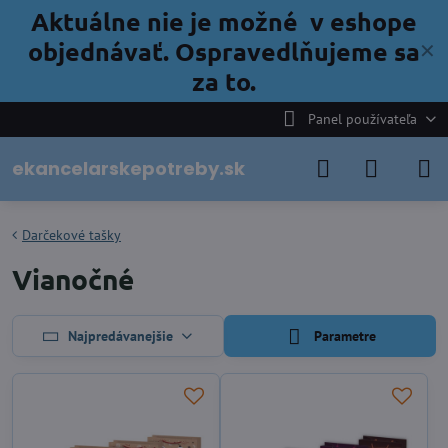
Aktuálne nie je možné v eshope
objednávať. Ospravedlňujeme sa
✕
za to.
Panel používateľa
ekancelarskepotreby.sk
Darčekové tašky
Vianočné
Najpredávanejšie
Parametre