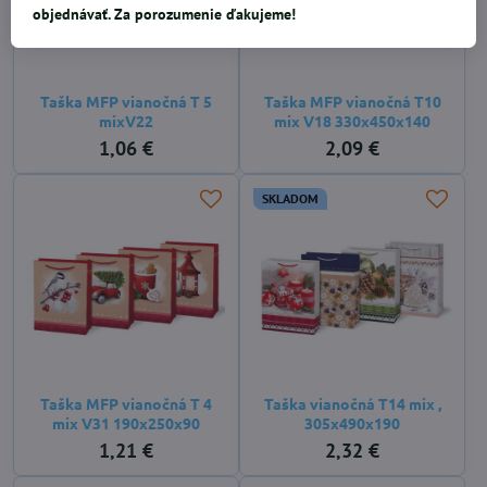
objednávať. Za porozumenie ďakujeme!
Taška MFP vianočná T 5
Taška MFP vianočná T10
mixV22
mix V18 330x450x140
1,06 €
2,09 €
SKLADOM
Taška MFP vianočná T 4
Taška vianočná T14 mix ,
mix V31 190x250x90
305x490x190
1,21 €
2,32 €