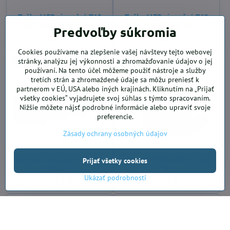
Taška MFP vianočná T12
Taška MFP vianočná T12
mix V20 125x365x90
mix 125x365x90
Predvoľby súkromia
0,48 €
1,09 €
Cookies používame na zlepšenie vašej návštevy tejto webovej
stránky, analýzu jej výkonnosti a zhromažďovanie údajov o jej
SKLADOM
SKLADOM
používaní. Na tento účel môžeme použiť nástroje a služby
tretích strán a zhromaždené údaje sa môžu preniesť k
partnerom v EÚ, USA alebo iných krajinách. Kliknutím na „Prijať
všetky cookies“ vyjadrujete svoj súhlas s týmto spracovaním.
Nižšie môžete nájsť podrobné informácie alebo upraviť svoje
preferencie.
Zásady ochrany osobných údajov
Darčeková taška vianočná
Taška MFP Mikuláš T 5 mix
Prijať všetky cookies
T8 mix 7
M
Ukázať podrobnosti
1,25 €
1,17 €
SKLADOM