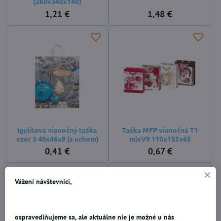
(260x340x140)
1,21 €
1,48 €
Igelitová vianočný taška
Taška MFP vianočná T1
vzor 3 40x46x8 (s uchom)
mixV9 110x135x65
0,41 €
0,67 €
SKLADOM
Vážení návštevníci,
ospravedlňujeme sa, ale aktuálne nie je možné u nás