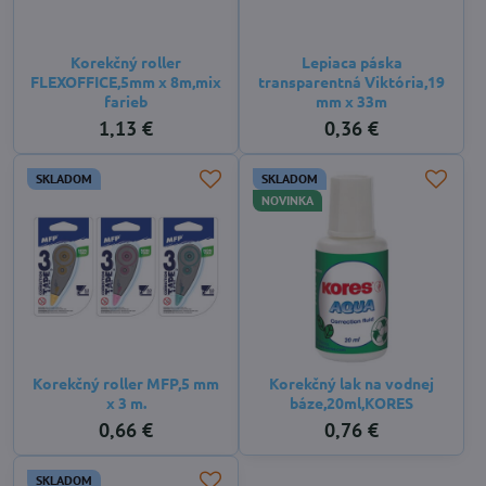
Korekčný roller
Lepiaca páska
FLEXOFFICE,5mm x 8m,mix
transparentná Viktória,19
farieb
mm x 33m
1,13 €
0,36 €
SKLADOM
SKLADOM
NOVINKA
Korekčný roller MFP,5 mm
Korekčný lak na vodnej
x 3 m.
báze,20ml,KORES
0,66 €
0,76 €
SKLADOM