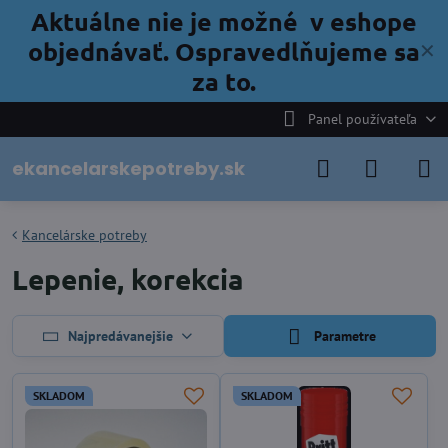
Aktuálne nie je možné v eshope
objednávať. Ospravedlňujeme sa
✕
za to.
Panel používateľa
ekancelarskepotreby.sk
Kancelárske potreby
Lepenie, korekcia
Najpredávanejšie
Parametre
SKLADOM
SKLADOM