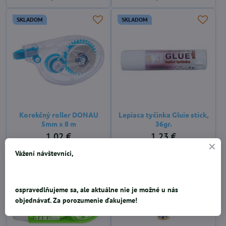
SKLADOM
SKLADOM
Korekčný roller DONAU
Lepiaca tyčinka Gluie stick,
5mm x 8 m
36gr.
1,02 €
1,23 €
Vážení návštevníci,
SKLADOM
SKLADOM
ospravedlňujeme sa, ale aktuálne nie je možné u nás
objednávať. Za porozumenie ďakujeme!