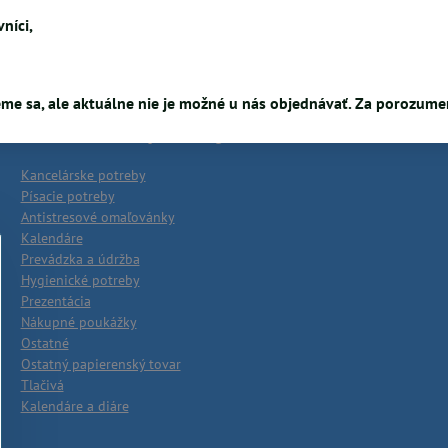
Pokračovať v nákupe
níci,
me sa, ale aktuálne nie je možné u nás objednávať. Za porozum
Kancelárske potreby
Kancelárske potreby
Písacie potreby
Antistresové omaľovánky
Kalendáre
Prevádzka a údržba
Hygienické potreby
Prezentácia
Nákupné poukážky
Ostatné
Ostatný papierenský tovar
Tlačivá
Kalendáre a diáre