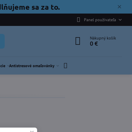
lňujeme sa za to.
✕
Panel používateľa
Nákupný košík
0 €
cie
Antistresové omaľovánky