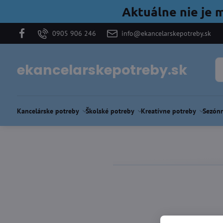
Aktuálne nie je 
0905 906 246
info@ekancelarskepotreby.sk
ekancelarskepotreby.sk
Kancelárske potreby
Školské potreby
Kreatívne potreby
Sezónn