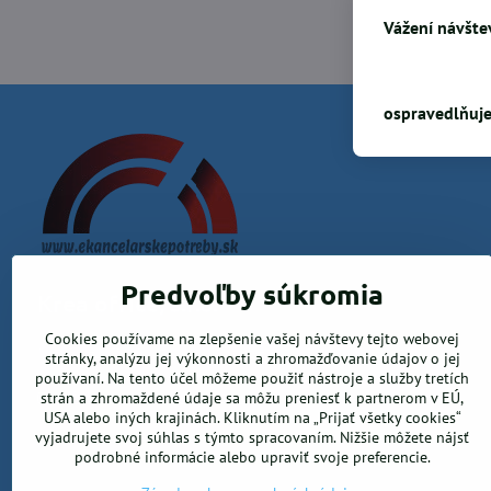
Vážení návštev
ospravedlňuje
Predvoľby súkromia
Krea office, s.r.o.
Cookies používame na zlepšenie vašej návštevy tejto webovej
Kamenica nad Hronom 526, 94365 Kamenica nad Hronom
stránky, analýzu jej výkonnosti a zhromažďovanie údajov o jej
0905 906 246
používaní. Na tento účel môžeme použiť nástroje a služby tretích
info@ekancelarskepotreby.sk
strán a zhromaždené údaje sa môžu preniesť k partnerom v EÚ,
USA alebo iných krajinách. Kliknutím na „Prijať všetky cookies“
vyjadrujete svoj súhlas s týmto spracovaním. Nižšie môžete nájsť
podrobné informácie alebo upraviť svoje preferencie.