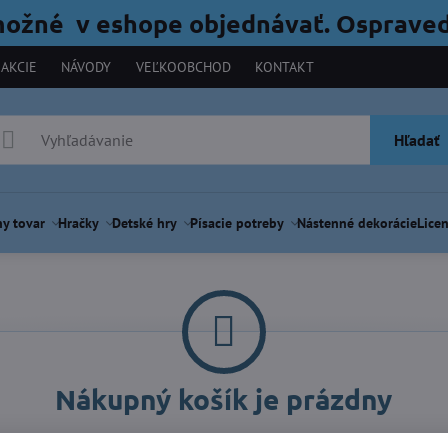
možné v eshope objednávať. Ospraved
AKCIE
NÁVODY
VEĽKOOBCHOD
KONTAKT
Hľadať
y tovar
Hračky
Detské hry
Písacie potreby
Nástenné dekorácie
Licen
Nákupný košík je prázdny