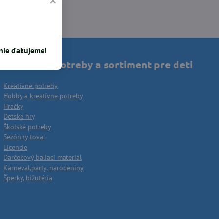
enie ďakujeme!
Kreatívne potreby a sortiment pre deti
Kreatívne potreby
Hobby a kreatívne potreby
Hračky
Detské hry
Školské potreby
Sezónny tovar
Licencie
Darčekový baliaci materiál
Karneval,party, narodeniny
Šperky, bižutéria