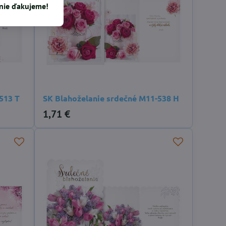
enie ďakujeme!
513 T
SK Blahoželanie srdečné M11-538 H
1,71 €