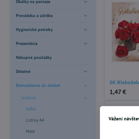
Obálky na peniaze
Prevádzka a údržba
Hygienické potreby
Prezentácia
Nákupné poukážky
Ostatné
SK Blahožel
Blahoželanie do obálok
1,47 €
Srdečné
Veľké
Vážení návštev
Listiny A4
Malé