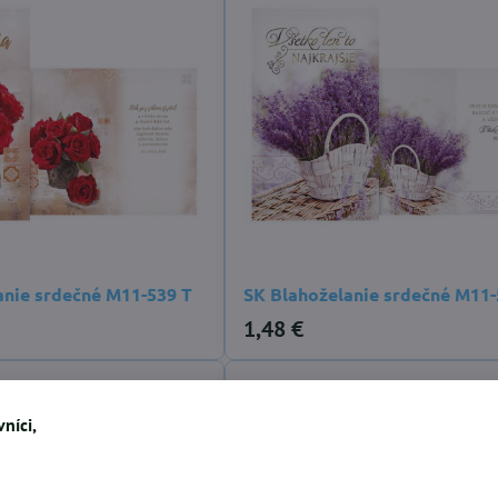
anie srdečné M11-539 T
SK Blahoželanie srdečné M11-
1,48 €
níci,