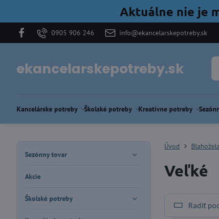
Aktuálne nie je 
0905 906 246
info@ekancelarskepotreby.sk
ekancelarskepotreby.sk
Kancelárske potreby
Školské potreby
Kreatívne potreby
Sezónn
Úvod
Blahožel
Sezónny tovar
Veľké
Akcie
Školské potreby
Radiť po