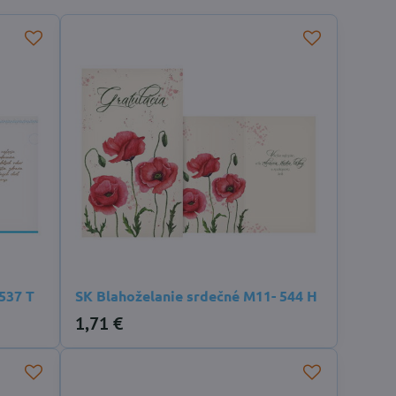
537 T
SK Blahoželanie srdečné M11- 544 H
1,71 €