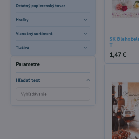
Ostatný papierenský tovar
Hračky
Vianočný sortiment
SK Blahožel
T
Tlačivá
1,47 €
Parametre
Hľadať text
Prehľadať
výsledky
filtra
fulltextom