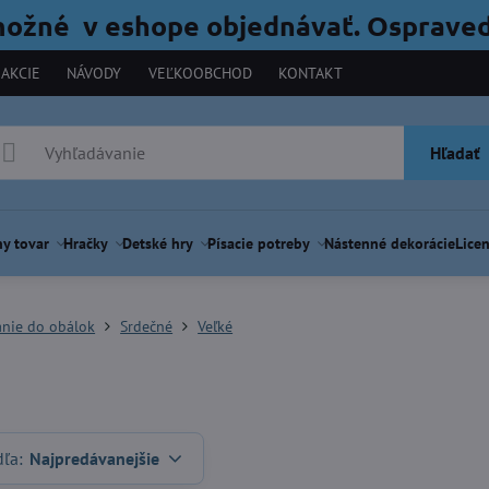
možné v eshope objednávať. Ospraved
AKCIE
NÁVODY
VEĽKOOBCHOD
KONTAKT
Hľadať
y tovar
Hračky
Detské hry
Písacie potreby
Nástenné dekorácie
Licen
anie do obálok
Srdečné
Veľké
dľa:
Najpredávanejšie