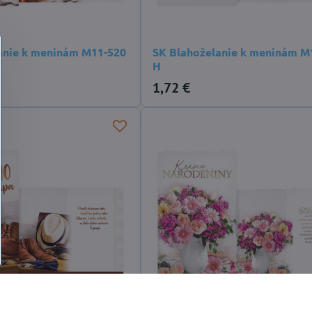
anie k meninám M11-520
SK Blahoželanie k meninám M
H
1,72 €