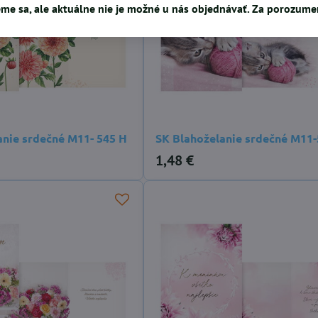
me sa, ale aktuálne nie je možné u nás objednávať. Za porozum
anie srdečné M11- 545 H
SK Blahoželanie srdečné M11-
1,48 €