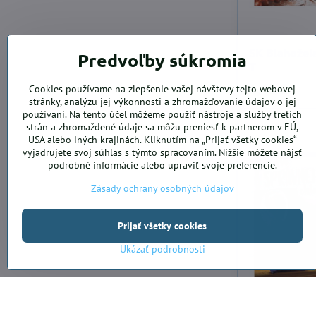
SK Blahožel
Predvoľby súkromia
T
1,48 €
Cookies používame na zlepšenie vašej návštevy tejto webovej
stránky, analýzu jej výkonnosti a zhromažďovanie údajov o jej
používaní. Na tento účel môžeme použiť nástroje a služby tretích
strán a zhromaždené údaje sa môžu preniesť k partnerom v EÚ,
USA alebo iných krajinách. Kliknutím na „Prijať všetky cookies“
vyjadrujete svoj súhlas s týmto spracovaním. Nižšie môžete nájsť
podrobné informácie alebo upraviť svoje preferencie.
Zásady ochrany osobných údajov
Prijať všetky cookies
Ukázať podrobnosti