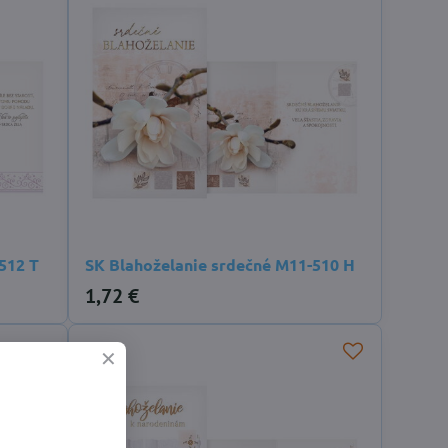
512 T
SK Blahoželanie srdečné M11-510 H
1,72 €