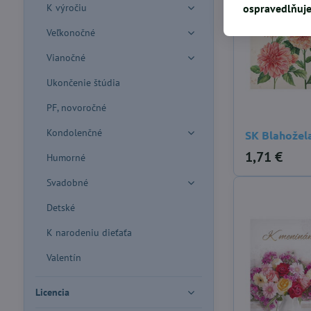
ospravedlňuje
K výročiu
Veľkonočné
Vianočné
Ukončenie štúdia
PF, novoročné
Kondolenčné
SK Blahožel
1,71 €
Humorné
Svadobné
Detské
K narodeniu dieťaťa
Valentín
Licencia