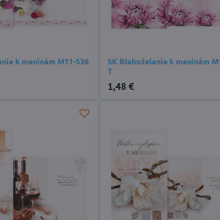
anie k meninám M11-536
SK Blahoželanie k meninám M
T
1,48 €