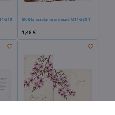
11-510
SK Blahoželanie srdečné M11-520 T
1,48 €