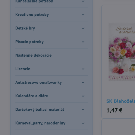
Kancelárske potreby
Kreatívne potreby
Detské hry
Písacie potreby
Nástenné dekorácie
Licencie
Antistresové omaľovánky
Kalendáre a diáre
SK Blahožel
1,47 €
Darčekový baliaci materiál
Karneval,party, narodeniny