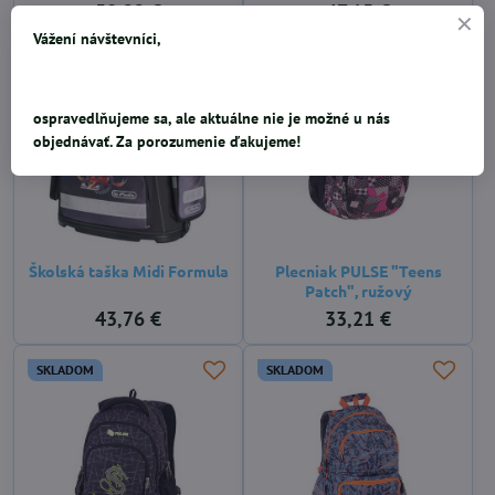
50,22 €
47,15 €
Vážení návštevníci,
SKLADOM
SKLADOM
ospravedlňujeme sa, ale aktuálne nie je možné u nás
objednávať. Za porozumenie ďakujeme!
Školská taška Midi Formula
Plecniak PULSE "Teens
Patch", ružový
43,76 €
33,21 €
SKLADOM
SKLADOM