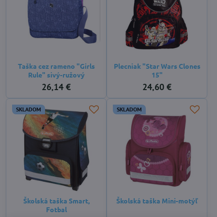
Taška cez rameno "Girls
Plecniak "Star Wars Clones
Rule" sivý-ružový
15"
26,14 €
24,60 €
SKLADOM
SKLADOM
Školská taška Smart,
Školská taška Mini-motýľ
Fotbal