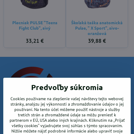
Plecniak PULSE "Teens
Školská taška anatomická
Fight Club", sivý
Pulse, " X Sport", sivo-
oranžová
33,21 €
39,88 €
Predvoľby súkromia
Cookies používame na zlepšenie vašej návštevy tejto webovej
stránky, analýzu jej výkonnosti a zhromažďovanie údajov o jej
používaní. Na tento účel môžeme použiť nástroje a služby
Krea office, s.r.o.
tretích strán a zhromaždené údaje sa môžu preniesť k
partnerom v EÚ, USA alebo iných krajinách. Kliknutím na „Prijať
všetky cookies“ vyjadrujete svoj súhlas s týmto spracovaním.
Kancelárske potreby
Nižšie môžete nájsť podrobné informácie alebo upraviť svoje