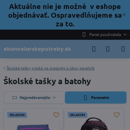
Aktuálne nie je možné v eshope
objednávať. Ospravedlňujeme sa
✕
za to.
Panel používateľa
ekancelarskepotreby.sk
Školské tašky, vrecká na prezúvky a úbor, peračník
Školské tašky a batohy
Najpredávanejšie
Parametre
SKLADOM
SKLADOM