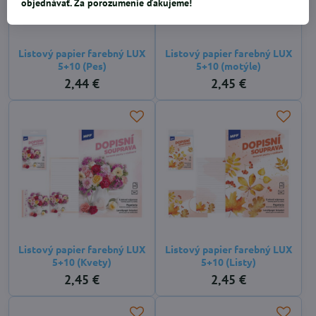
objednávať. Za porozumenie ďakujeme!
Listový papier farebný LUX
Listový papier farebný LUX
5+10 (Pes)
5+10 (motýle)
2,44 €
2,45 €
Listový papier farebný LUX
Listový papier farebný LUX
5+10 (Kvety)
5+10 (Listy)
2,45 €
2,45 €