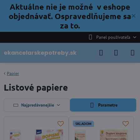
Aktuálne nie je možné v eshope
objednávať. Ospravedlňujeme sa
✕
za to.
Panel používateľa
ekancelarskepotreby.sk
Papier
Listové papiere
Najpredávanejšie
Parametre
SKLADOM