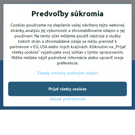
Listový papier farebný LUX
5+10 (Kvety)
Predvoľby súkromia
2,45 €
Cookies používame na zlepšenie vašej návštevy tejto webovej
stránky, analýzu jej výkonnosti a zhromažďovanie údajov o jej
Nie sú žiadne ďalšie produkty.
používaní. Na tento účel môžeme použiť nástroje a služby
tretích strán a zhromaždené údaje sa môžu preniesť k
1
2
partnerom v EÚ, USA alebo iných krajinách. Kliknutím na „Prijať
všetky cookies“ vyjadrujete svoj súhlas s týmto spracovaním.
Nižšie môžete nájsť podrobné informácie alebo upraviť svoje
preferencie.
Zásady ochrany osobných údajov
Prijať všetky cookies
Ukázať podrobnosti
Krea office, s.r.o.
Kancelárske potreby