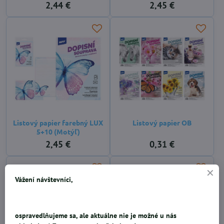
2,44 €
2,45 €
Listový papier farebný LUX
Listový papier OB
5+10 (Motýľ)
2,45 €
0,31 €
Vážení návštevníci,
ospravedlňujeme sa, ale aktuálne nie je možné u nás