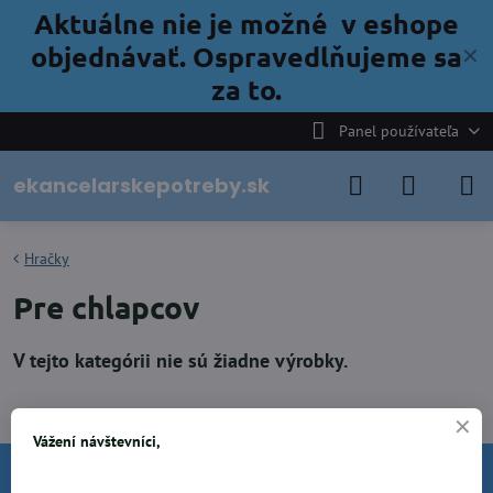
Aktuálne nie je možné v eshope
objednávať. Ospravedlňujeme sa
✕
za to.
Panel používateľa
ekancelarskepotreby.sk
Hračky
Pre chlapcov
Vážení návštevníci,