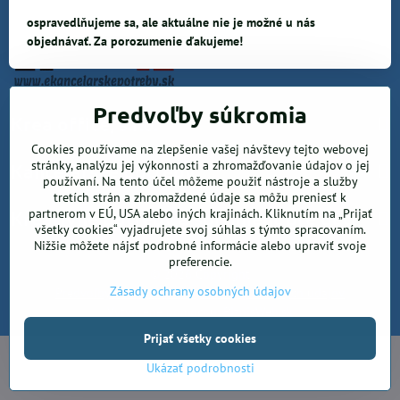
ospravedlňujeme sa, ale aktuálne nie je možné u nás
objednávať. Za porozumenie ďakujeme!
Predvoľby súkromia
Krea office, s.r.o.
Cookies používame na zlepšenie vašej návštevy tejto webovej
stránky, analýzu jej výkonnosti a zhromažďovanie údajov o jej
Kancelárske potreby
používaní. Na tento účel môžeme použiť nástroje a služby
tretích strán a zhromaždené údaje sa môžu preniesť k
partnerom v EÚ, USA alebo iných krajinách. Kliknutím na „Prijať
Kreatívne potreby a sortiment pre deti
všetky cookies“ vyjadrujete svoj súhlas s týmto spracovaním.
Nižšie môžete nájsť podrobné informácie alebo upraviť svoje
preferencie.
©
2026
Copyright
Zásady ochrany osobných údajov
Predvoľby súkromia
Zásady ochrany osobných údajov
Vytvorené pomocou:
BiznisWeb.sk
Prijať všetky cookies
Ukázať podrobnosti