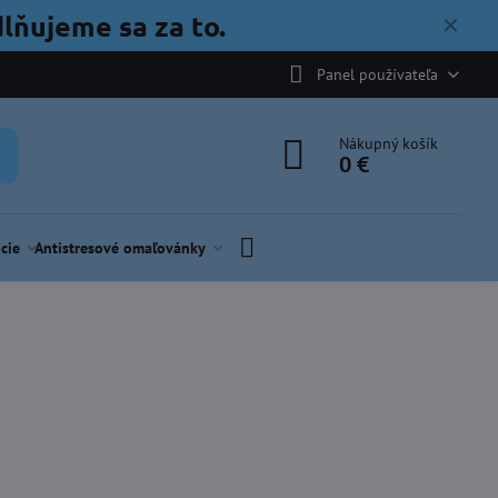
lňujeme sa za to.
✕
Panel používateľa
Nákupný košík
0 €
cie
Antistresové omaľovánky