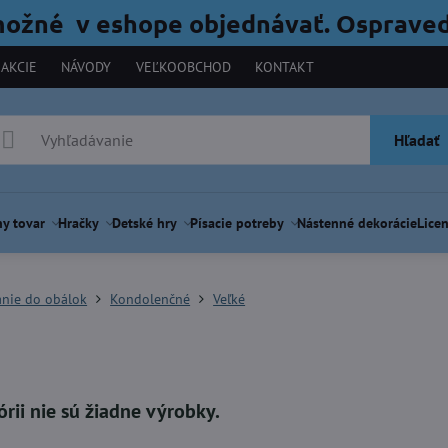
možné v eshope objednávať. Ospraved
AKCIE
NÁVODY
VEĽKOOBCHOD
KONTAKT
Hľadať
y tovar
Hračky
Detské hry
Písacie potreby
Nástenné dekorácie
Licen
anie do obálok
Kondolenčné
Veľké