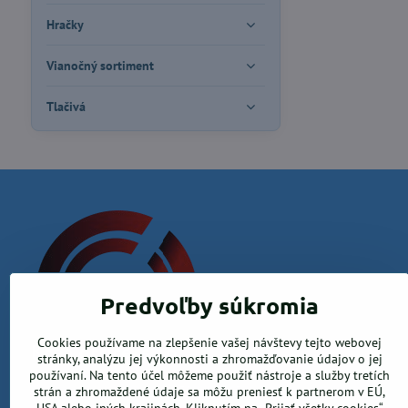
Hračky
Vianočný sortiment
Tlačivá
Predvoľby súkromia
Cookies používame na zlepšenie vašej návštevy tejto webovej
Krea office, s.r.o.
stránky, analýzu jej výkonnosti a zhromažďovanie údajov o jej
používaní. Na tento účel môžeme použiť nástroje a služby tretích
Kamenica nad Hronom 526, 94365 Kamenica nad Hronom
strán a zhromaždené údaje sa môžu preniesť k partnerom v EÚ,