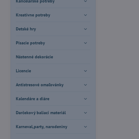
Kancelárske potreby
Kreatívne potreby
Detské hry
Písacie potreby
Nástenné dekorácie
Licencie
Antistresové omaľovánky
Kalendáre a diáre
Darčekový baliaci materiál
Karneval,party, narodeniny