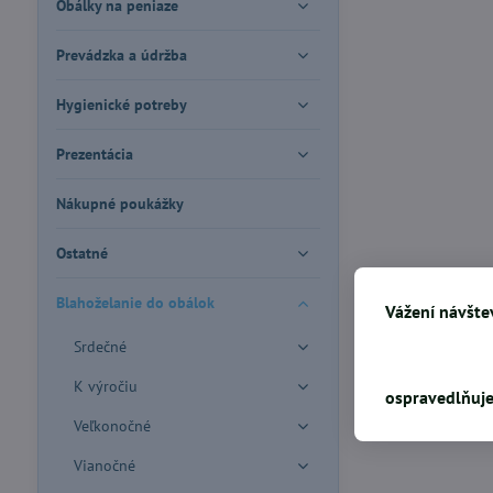
Obálky na peniaze
Prevádzka a údržba
Hygienické potreby
Prezentácia
Nákupné poukážky
Ostatné
Blahoželanie do obálok
Vážení návštev
Srdečné
K výročiu
ospravedlňuje
Veľkonočné
Vianočné