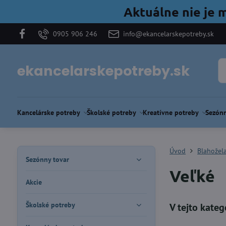
Aktuálne nie je 
0905 906 246
info@ekancelarskepotreby.sk
ekancelarskepotreby.sk
Kancelárske potreby
Školské potreby
Kreatívne potreby
Sezónn
Úvod
Blahožel
Sezónny tovar
Veľké
Akcie
Školské potreby