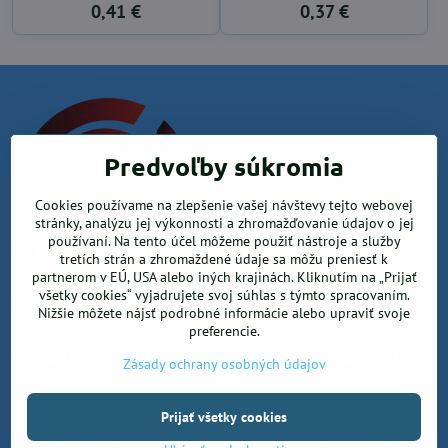
0,41 €
0,37 €
Predvoľby súkromia
Cookies používame na zlepšenie vašej návštevy tejto webovej
stránky, analýzu jej výkonnosti a zhromažďovanie údajov o jej
používaní. Na tento účel môžeme použiť nástroje a služby
Krea office, s.r.o.
tretích strán a zhromaždené údaje sa môžu preniesť k
partnerom v EÚ, USA alebo iných krajinách. Kliknutím na „Prijať
všetky cookies“ vyjadrujete svoj súhlas s týmto spracovaním.
Kancelárske potreby
Nižšie môžete nájsť podrobné informácie alebo upraviť svoje
preferencie.
Kreatívne potreby a sortiment pre deti
Zásady ochrany osobných údajov
©
2026
Copyright
Prijať všetky cookies
Predvoľby súkromia
Zásady ochrany osobných údajov