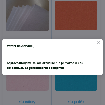
Filc biely
Filc oranžový
Vážení návštevníci,
0,41 €
0,37 €
SKLADOM
SKLADOM
ospravedlňujeme sa, ale aktuálne nie je možné u nás
objednávať. Za porozumenie ďakujeme!
Filc ružový
Filc pacifik