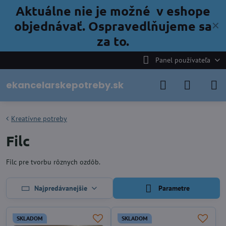
Aktuálne nie je možné v eshope
objednávať. Ospravedlňujeme sa
✕
za to.
Panel používateľa
ekancelarskepotreby.sk
Kreatívne potreby
Filc
Filc pre tvorbu rôznych ozdôb.
Najpredávanejšie
Parametre
SKLADOM
SKLADOM