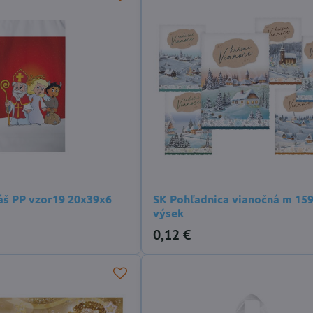
áš PP vzor19 20x39x6
SK Pohľadnica vianočná m 159
výsek
0,12 €