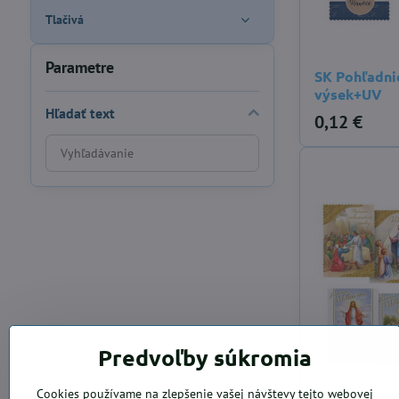
Tlačivá
Parametre
SK Pohľadni
výsek+UV
Hľadať text
0,12 €
Prehľadať
výsledky
filtra
fulltextom
Predvoľby súkromia
Cookies používame na zlepšenie vašej návštevy tejto webovej