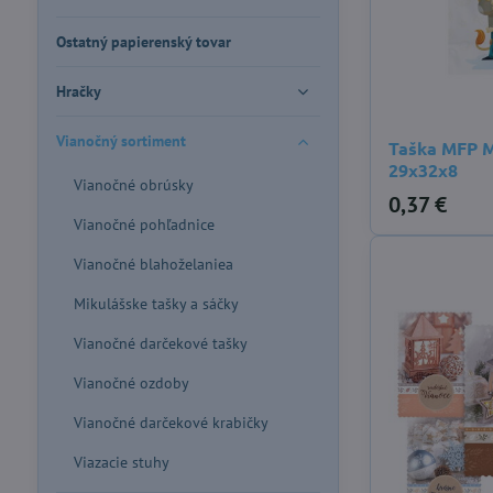
Ostatný papierenský tovar
Hračky
Vianočný sortiment
Taška MFP M
29x32x8
Vianočné obrúsky
0,37 €
Vianočné pohľadnice
Vianočné blahoželaniea
Mikulášske tašky a sáčky
Vianočné darčekové tašky
Vianočné ozdoby
Vianočné darčekové krabičky
Viazacie stuhy