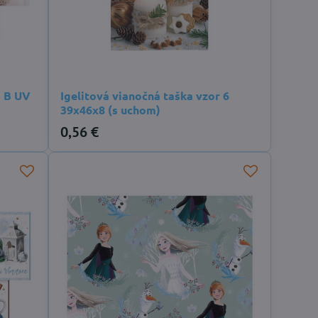
1 B UV
Igelitová vianočná taška vzor 6
39x46x8 (s uchom)
0,56 €