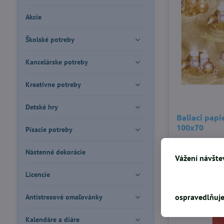
Akcie
Školské potreby
Kancelárske potreby
Kreatívne potreby
Detské hry
Baliaci papi
100x70
Písacie potreby
0,38 €
Nástenné dekorácie
Vážení návštev
Licencie
ospravedlňuje
Antistresové omaľovánky
Kalendáre a diáre