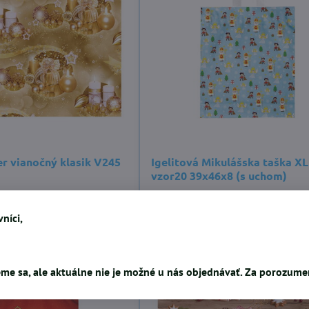
er vianočný klasik V245
Igelitová Mikulášska taška XL
vzor20 39x46x8 (s uchom)
0,62 €
níci,
me sa, ale aktuálne nie je možné u nás objednávať. Za porozum