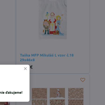
Taška MFP Mikuláš L vzor č.18
29x46x8
0,49 €
enie ďakujeme!