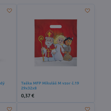
edý
Taška MFP Mikuláš M vzor č.19
29x32x8
0,37 €