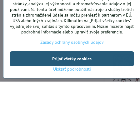
stránky, analýzu jej výkonnosti a zhromažďovanie údajov o jej
používaní. Na tento účel môžeme použiť nástroje a služby tretích
SK Pohľadni
strán a zhromaždené údaje sa môžu preniesť k partnerom v EÚ,
náboženské 
USA alebo iných krajinách. Kliknutím na „Prijať všetky cookies“
0,23 €
vyjadrujete svoj súhlas s týmto spracovaním. Nižšie môžete nájsť
podrobné informácie alebo upraviť svoje preferencie.
Zásady ochrany osobných údajov
Prijať všetky cookies
Ukázať podrobnosti
Baliaci pap