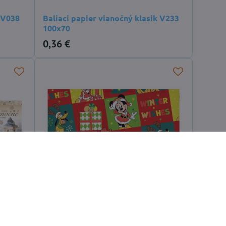
YV038
Baliaci papier vianočný klasik V233
100x70
0,36 €
2 A
Baliaci papier vianočný LUX YV043