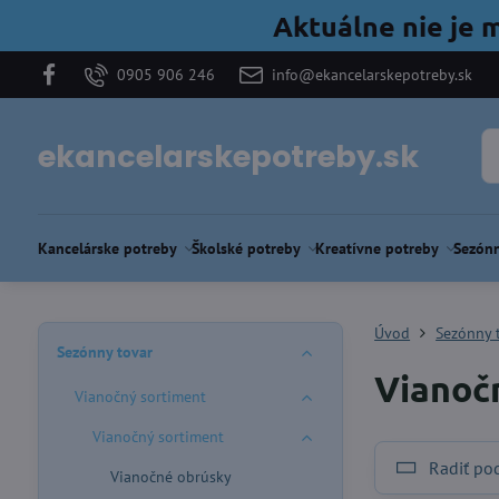
Aktuálne nie je 
0905 906 246
info@ekancelarskepotreby.sk
ekancelarskepotreby.sk
Kancelárske potreby
Školské potreby
Kreatívne potreby
Sezónn
Úvod
Sezónny 
Sezónny tovar
Vianoč
Vianočný sortiment
Vianočný sortiment
Radiť po
Vianočné obrúsky