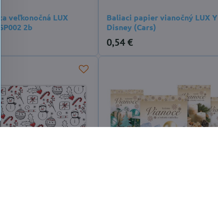
ca veľkonočná LUX
Baliaci papier vianočný LUX 
SP002 2b
Disney (Cars)
0,54 €
ier vianočný LUX V240
SK Pohľadnica vianočná m 17