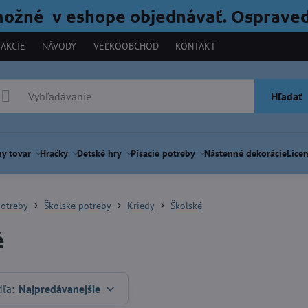
možné v eshope objednávať. Ospraved
AKCIE
NÁVODY
VEĽKOOBCHOD
KONTAKT
Hľadať
y tovar
Hračky
Detské hry
Písacie potreby
Nástenné dekorácie
Licen
potreby
Školské potreby
Kriedy
Školské
é
dľa:
Najpredávanejšie