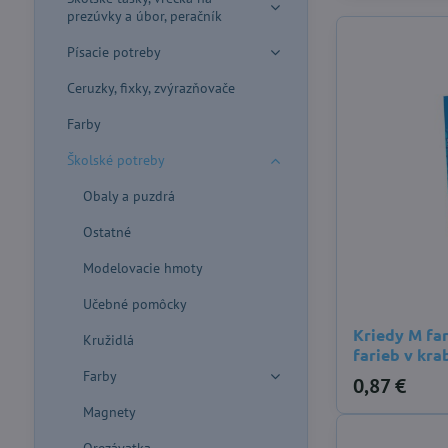
prezúvky a úbor, peračník
Písacie potreby
Ceruzky, fixky, zvýrazňovače
Farby
Školské potreby
Obaly a puzdrá
Ostatné
Modelovacie hmoty
Učebné pomôcky
Kriedy M fa
Kružidlá
farieb v kra
Farby
0,87 €
Magnety