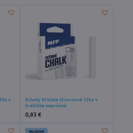
2ks v
Kriedy M biela štvorcová 12ks v
krabičke neprášné
0,83 €
SKLADOM