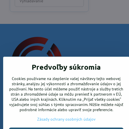
výsledky
filtra
fulltextom
Predvoľby súkromia
Cookies používame na zlepšenie vašej návštevy tejto webovej
Krea office, s.r.o.
stránky, analýzu jej výkonnosti a zhromažďovanie údajov o jej
používaní. Na tento účel môžeme použiť nástroje a služby tretích
Kamenica nad Hronom 526, 94365 Kamenica nad Hronom
strán a zhromaždené údaje sa môžu preniesť k partnerom v EÚ,
USA alebo iných krajinách. Kliknutím na „Prijať všetky cookies“
0905 906 246
vyjadrujete svoj súhlas s týmto spracovaním. Nižšie môžete nájsť
info@ekancelarskepotreby.sk
podrobné informácie alebo upraviť svoje preferencie.
Zásady ochrany osobných údajov