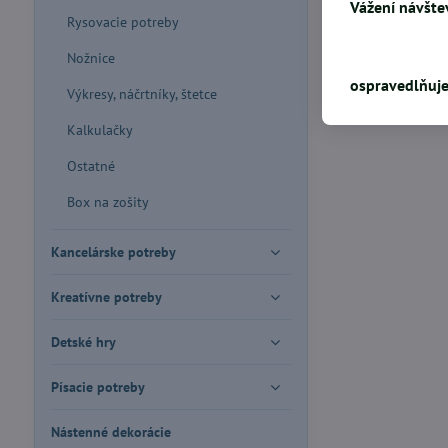
Vážení návštev
Rysovacie potreby
Nožnice
ospravedlňuje
Výkresy, náčrtníky, štetce
Kalkulačky
Ostatné
Box na zošity
Kancelárske potreby
Kreatívne potreby
Detské hry
Písacie potreby
Nástenné dekorácie