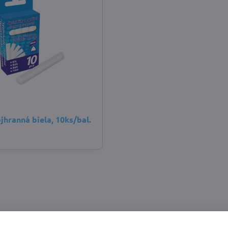
jhranná biela, 10ks/bal.