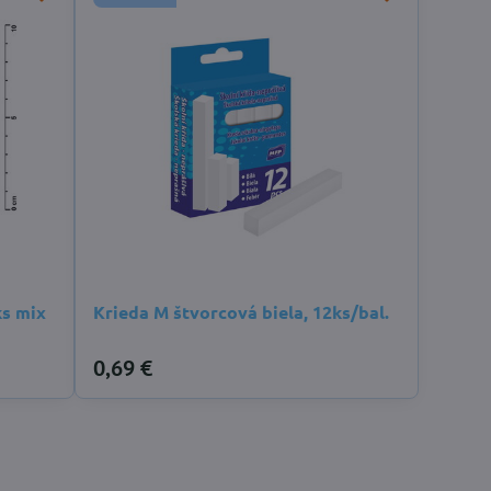
ks mix
Krieda M štvorcová biela, 12ks/bal.
0,69 €