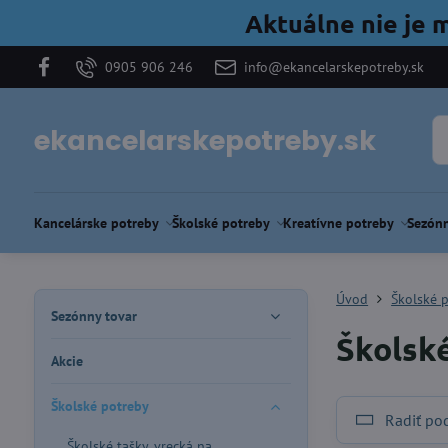
Aktuálne nie je 
0905 906 246
info@ekancelarskepotreby.sk
ekancelarskepotreby.sk
Kancelárske potreby
Školské potreby
Kreatívne potreby
Sezónn
Úvod
Školské 
Sezónny tovar
Školsk
Akcie
Školské potreby
Radiť po
Školské tašky, vrecká na