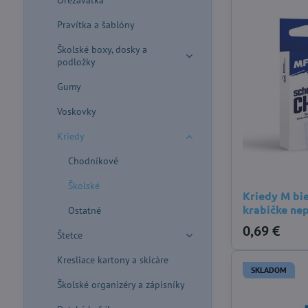
Orezávatka
Pravítka a šablóny
Školské boxy, dosky a
podložky
Gumy
Voskovky
Kriedy
Chodníkové
Školské
Kriedy M bie
krabičke ne
Ostatné
0,69 €
Štetce
Kresliace kartony a skicáre
SKLADOM
Školské organizéry a zápisníky