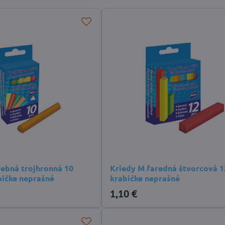
rebná trojhronná 10
Kriedy M faredná štvorcová 1
bičke neprašné
krabičke neprašné
1,10 €