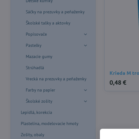
Detské kufríky
Sáčky na prezuvky a peňaženky
Školské tašky a aktovky
Popisovače
Pastelky
Mazacie gumy
Strúhadlá
Krieda M tro
Vrecká na prezuvky a peňaženky
0,48 €
Farby na papier
Školské zošity
Lepidlá, korekcia
Plastelína, modelovacie hmoty
Zošity, obaly