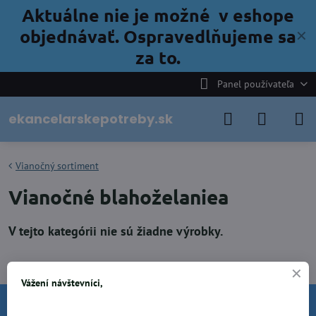
Aktuálne nie je možné v eshope
objednávať. Ospravedlňujeme sa
✕
za to.
Panel používateľa
ekancelarskepotreby.sk
Vianočný sortiment
Vianočné blahoželaniea
Vážení návštevníci,