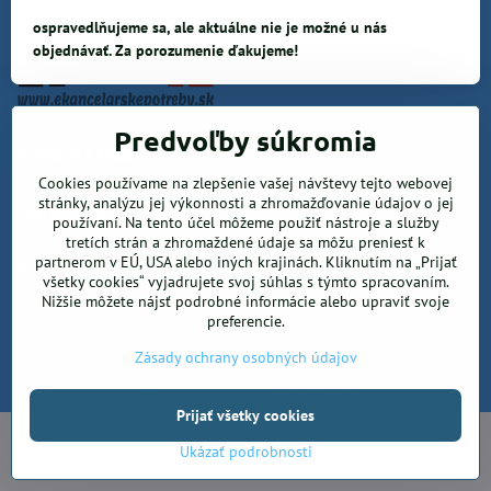
ospravedlňujeme sa, ale aktuálne nie je možné u nás
objednávať. Za porozumenie ďakujeme!
Predvoľby súkromia
Krea office, s.r.o.
Cookies používame na zlepšenie vašej návštevy tejto webovej
stránky, analýzu jej výkonnosti a zhromažďovanie údajov o jej
Kancelárske potreby
používaní. Na tento účel môžeme použiť nástroje a služby
tretích strán a zhromaždené údaje sa môžu preniesť k
partnerom v EÚ, USA alebo iných krajinách. Kliknutím na „Prijať
Kreatívne potreby a sortiment pre deti
všetky cookies“ vyjadrujete svoj súhlas s týmto spracovaním.
Nižšie môžete nájsť podrobné informácie alebo upraviť svoje
preferencie.
©
2026
Copyright
Zásady ochrany osobných údajov
Predvoľby súkromia
Zásady ochrany osobných údajov
Vytvorené pomocou:
BiznisWeb.sk
Prijať všetky cookies
Ukázať podrobnosti