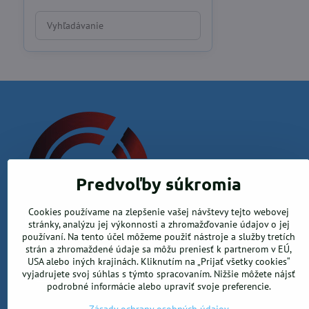
Prehľadať
výsledky
filtra
fulltextom
Predvoľby súkromia
Cookies používame na zlepšenie vašej návštevy tejto webovej
Krea office, s.r.o.
stránky, analýzu jej výkonnosti a zhromažďovanie údajov o jej
používaní. Na tento účel môžeme použiť nástroje a služby tretích
Kamenica nad Hronom 526, 94365 Kamenica nad Hronom
strán a zhromaždené údaje sa môžu preniesť k partnerom v EÚ,
USA alebo iných krajinách. Kliknutím na „Prijať všetky cookies“
0905 906 246
vyjadrujete svoj súhlas s týmto spracovaním. Nižšie môžete nájsť
info@ekancelarskepotreby.sk
podrobné informácie alebo upraviť svoje preferencie.