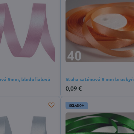
ová 9mm, bledofialová
Stuha saténová 9 mm brosky
0,09 €
SKLADOM