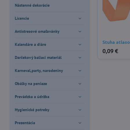
Nástenné dekorácie
Licencie
Antistresové omaľovánky
Stuha atlas
Kalendáre a diáre
0,09 €
Darčekový baliaci materiál
Karneval,party, narodeniny
Obálky na peniaze
Prevádzka a údržba
Hygienické potreby
Prezentácia