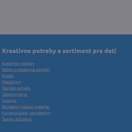
Kreatívne potreby a sortiment pre deti
Kreatívne potreby
Hobby a kreatívne potreby
Hračky
Detské hry
Školské potreby
Sezónny tovar
Licencie
Darčekový baliaci materiál
Karneval,party, narodeniny
Šperky, bižutéria