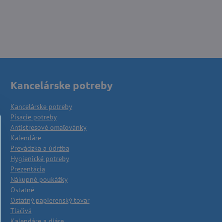
Kancelárske potreby
Kancelárske potreby
Písacie potreby
Antistresové omaľovánky
Kalendáre
Prevádzka a údržba
Hygienické potreby
Prezentácia
Nákupné poukážky
Ostatné
Ostatný papierenský tovar
Tlačivá
Kalendáre a diáre