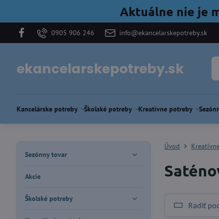
Aktuálne nie je 
0905 906 246
info@ekancelarskepotreby.sk
ekancelarskepotreby.sk
Kancelárske potreby
Školské potreby
Kreatívne potreby
Sezónn
Úvod
Kreatívn
Sezónny tovar
Saténo
Akcie
Školské potreby
Radiť po