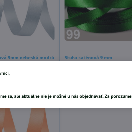
nová 9mm nebeská modrá
Stuha saténová 9 mm
papradiazelená
0,09 €
níci,
me sa, ale aktuálne nie je možné u nás objednávať. Za porozum