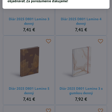
objednávať. Za porozumenie ďakujeme!
Diár 2025 D801 Lamino 3
Diár 2025 D801 Lamino 4
denný
denný
7,41 €
7,41 €
Diár 2025 D801 Lamino 5
Diár 2025 D801 Lamino 3 s
denný
gumkou denný
7,41 €
7,92 €