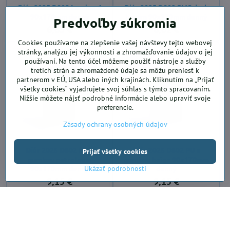
Diár 2025 D802 Lamino 4
Diár 2025 D802 PVC dark
90x170mm denný
brown 90x170mm denný
Predvoľby súkromia
6,65 €
6,62 €
Cookies používame na zlepšenie vašej návštevy tejto webovej
stránky, analýzu jej výkonnosti a zhromažďovanie údajov o jej
používaní. Na tento účel môžeme použiť nástroje a služby
tretích strán a zhromaždené údaje sa môžu preniesť k
partnerom v EÚ, USA alebo iných krajinách. Kliknutím na „Prijať
všetky cookies“ vyjadrujete svoj súhlas s týmto spracovaním.
Nižšie môžete nájsť podrobné informácie alebo upraviť svoje
preferencie.
Zásady ochrany osobných údajov
Diár 2025 D802 PU s
Diár 2025 D802 PU s
Prijať všetky cookies
gumkou petroleum
gumkou beige 90x170mm
90x170mm denný
denný
Ukázať podrobnosti
9,15 €
9,15 €