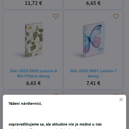
11,72 €
6,65 €
Diár 2025 D802 Lamino 6
Diár 2025 D801 Lamino 1
90x170mm denný
denný
6,65 €
7,41 €
Vážení návštevníci,
ospravedlňujeme sa, ale aktuálne nie je možné u nás