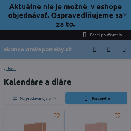
Aktuálne nie je možné v eshope
objednávať. Ospravedlňujeme sa
✕
za to.
Panel používateľa
ekancelarskepotreby.sk
Úvod
Kalendáre a diáre
Najpredávanejšie
Parametre