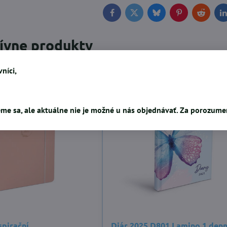
Facebook
Twitter
Bluesky
Pinterest
Reddit
L
tívne produkty
níci,
me sa, ale aktuálne nie je možné u nás objednávať. Za porozum
spirační
Diár 2025 D801 Lamino 1 den