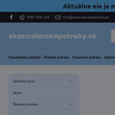
Aktuálne nie je 
0905 906 246
info@ekancelarskepotreby.sk
ekancelarskepotreby.sk
Kancelárske potreby
Školské potreby
Kreatívne potreby
Sezónn
Sezónny tovar
Akcie
Školské potreby