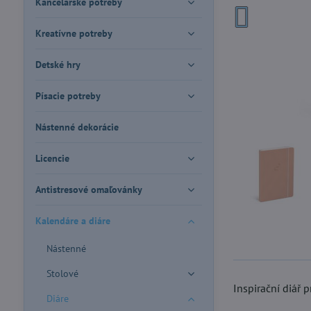
Kancelárske potreby
Kreatívne potreby
Detské hry
Písacie potreby
Nástenné dekorácie
Licencie
Antistresové omaľovánky
Kalendáre a diáre
Nástenné
Stolové
Inspirační diář 
Diáre