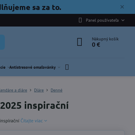
lňujeme sa za to.
✕
Panel používateľa
Nákupný košík
0 €
cie
Antistresové omaľovánky
lendáre a diáre
Diáre
Denné
 2025 inspirační
inspirační
Čítajte viac