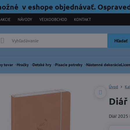
možné v eshope objednávať. Ospraved
AKCIE
NÁVODY
VEĽKOOBCHOD
KONTAKT
Hľadať
y tovar
Hračky
Detské hry
Písacie potreby
Nástenné dekorácie
Licen
Úvod
Ka
Diář
Diář 2025 