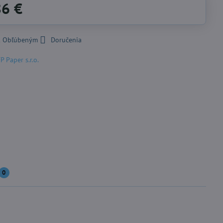
86 €
 k Obľúbeným
Doručenia
P Paper s.r.o.
0