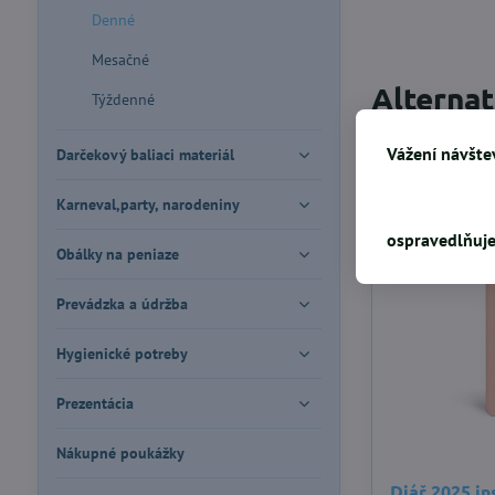
Denné
Mesačné
Alterna
Týždenné
Vážení návštev
Darčekový baliaci materiál
Karneval,party, narodeniny
ospravedlňuje
Obálky na peniaze
Prevádzka a údržba
Hygienické potreby
Prezentácia
Nákupné poukážky
Diář 2025 in