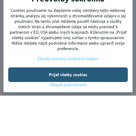
0,52 €
1,49 €
Cookies používame na zlepšenie vašej návštevy tejto webovej
stránky, analýzu jej výkonnosti a zhromažďovanie údajov o jej
SKLADOM
SKLADOM
používaní. Na tento účel môžeme použiť nástroje a služby
tretích strán a zhromaždené údaje sa môžu preniesť k
partnerom v EÚ, USA alebo iných krajinách. Kliknutím na „Prijať
všetky cookies“ vyjadrujete svoj súhlas s týmto spracovaním.
Nižšie môžete nájsť podrobné informácie alebo upraviť svoje
preferencie.
Zásady ochrany osobných údajov
Polystyrénové EPS guličky
Polystyrénové vajce 12cm
Prijať všetky cookies
3-5mm
Ukázať podrobnosti
11,07 €
1,03 €
SKLADOM
SKLADOM