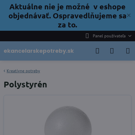
Aktuálne nie je možné v eshope
objednávať. Ospravedlňujeme sa
✕
za to.
Panel používateľa
ekancelarskepotreby.sk
Kreatívne potreby
Polystyrén