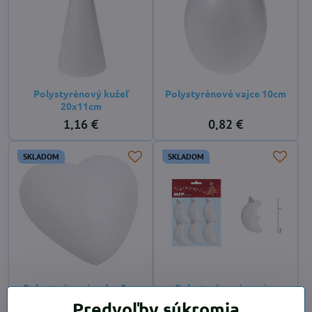
Polystyrénový kužeľ
Polystyrénové vajce 10cm
20x11cm
1,16 €
0,82 €
SKLADOM
SKLADOM
Polystyrénové srdce 5cm
Polystyrénový mesiac
6,5cm/6ks s glitrom
Predvoľby súkromia