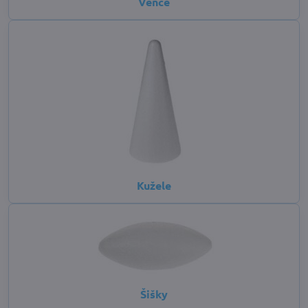
Vence
Kužele
Šišky