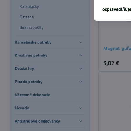
Kalkulačky
ospravedlňuje
Ostatné
Box na zošity
Kancelárske potreby
Magnet guľa
Kreatívne potreby
3,02 €
Detské hry
Písacie potreby
Nástenné dekorácie
Licencie
Antistresové omaľovánky