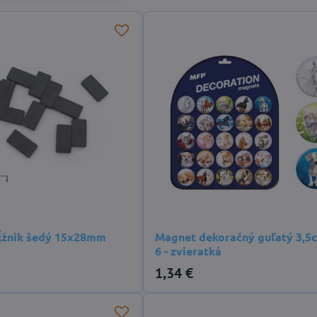
ĺžnik šedý 15x28mm
Magnet dekoračný guľatý 3,5
6 - zvieratká
1,34 €