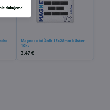
enie ďakujeme!
ecko
Magnet obdĺžnik 15x28mm blister
10ks
3,47 €