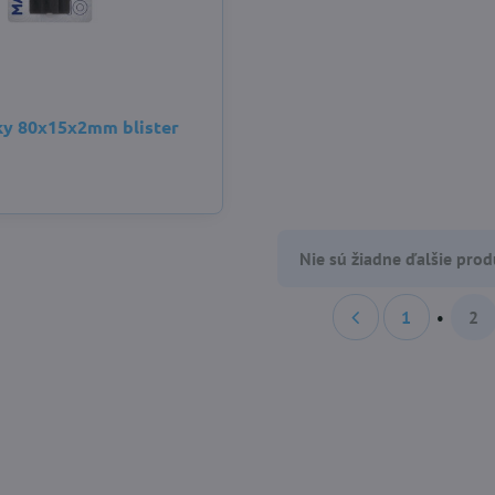
y 80x15x2mm blister
Nie sú žiadne ďalšie prod
1
2