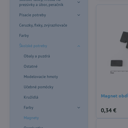
prezúvky a úbor, peračník
Písacie potreby
Ceruzky, fixky, zvýrazňovače
Farby
Školské potreby
Obaly a puzdrá
Ostatné
Modelovacie hmoty
Učebné pomôcky
Magnet obd
Kružidlá
Farby
0,34 €
Magnety