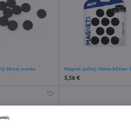
atý 26mm vrecko
Magnet guľatý 26mm blister 
3,56 €
níci,