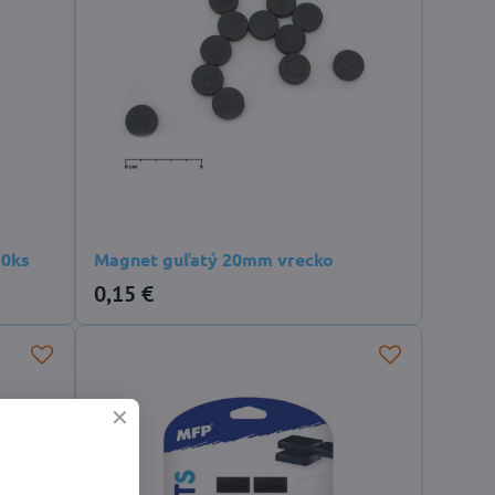
10ks
Magnet guľatý 20mm vrecko
0,15 €