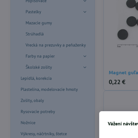
Popisovače
Pastelky
Mazacie gumy
Strúhadlá
Vrecká na prezuvky a peňaženky
Farby na papier
Školské zošity
Magnet guľ
Lepidlá, korekcia
0,22 €
Plastelína, modelovacie hmoty
Zošity, obaly
Rysovacie potreby
Nožnice
Vážení návštev
Výkresy, náčrtníky, štetce