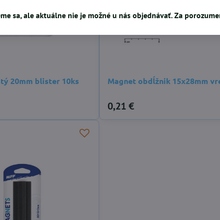
me sa, ale aktuálne nie je možné u nás objednávať. Za porozum
tý 20mm blister 10ks
Magnet obdĺžnik 15x28mm vr
0,21 €