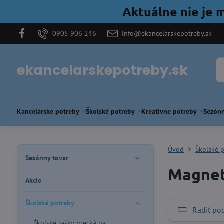
Aktuálne nie je 
0905 906 246
info@ekancelarskepotreby.sk
ekancelarskepotreby.sk
Kancelárske potreby
Školské potreby
Kreatívne potreby
Sezónn
Úvod
Školské 
Sezónny tovar
Magne
Akcie
Školské potreby
Radiť po
Školské tašky, vrecká na