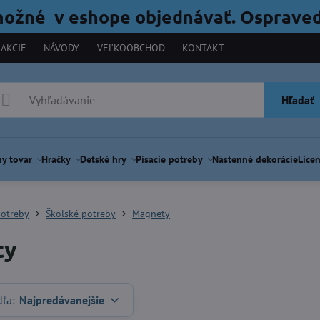
možné v eshope objednávať. Ospraved
AKCIE
NÁVODY
VEĽKOOBCHOD
KONTAKT
Hľadať
y tovar
Hračky
Detské hry
Písacie potreby
Nástenné dekorácie
Licen
potreby
Školské potreby
Magnety
ty
dľa:
Najpredávanejšie