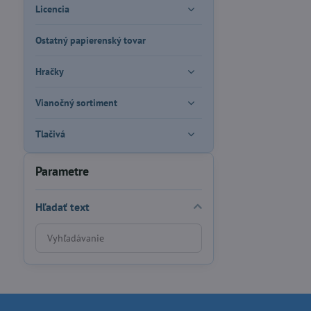
Licencia
Ostatný papierenský tovar
Hračky
Vianočný sortiment
Tlačivá
Parametre
Hľadať text
Prehľadať
výsledky
filtra
fulltextom