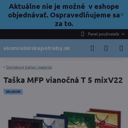
Aktuálne nie je možné v eshope
objednávať. Ospravedlňujeme sa
✕
za to.
Panel používateľa
ekancelarskepotreby.sk
Darčekový baliaci materiál
Taška MFP vianočná T 5 mixV22
SKLADOM