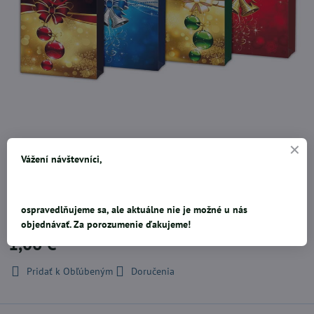
Papierová vianočná darčeková taška s vianočnými motívmi. Taška má
Vážení návštevníci,
pevné ucho na ľahšie prenášanie a štítok na vpísanie mena alebo
priania. Dodávame v mixe podľa skladových zásob. Skladom 8 ks.3x
zelená 2xčierny, 2x červená , 1x modrá taška. Cena za jeden kus.
Rozmer: 260mm x 340mm x 140mm (Š x V x H)
ospravedlňujeme sa, ale aktuálne nie je možné u nás
objednávať. Za porozumenie ďakujeme!
1,06 €
Pridať k Obľúbeným
Doručenia