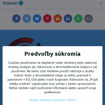
Diskusia
0
Facebook
Twitter
Bluesky
Pinterest
Reddit
LinkedIn
WhatsApp
E-
mail
Predvoľby súkromia
Cookies používame na zlepšenie vašej návštevy tejto webovej
stránky, analýzu jej výkonnosti a zhromažďovanie údajov o jej
používaní. Na tento účel môžeme použiť nástroje a služby
Krea office, s.r.o.
tretích strán a zhromaždené údaje sa môžu preniesť k
partnerom v EÚ, USA alebo iných krajinách. Kliknutím na „Prijať
všetky cookies“ vyjadrujete svoj súhlas s týmto spracovaním.
Kancelárske potreby
Nižšie môžete nájsť podrobné informácie alebo upraviť svoje
preferencie.
Kreatívne potreby a sortiment pre deti
Zásady ochrany osobných údajov