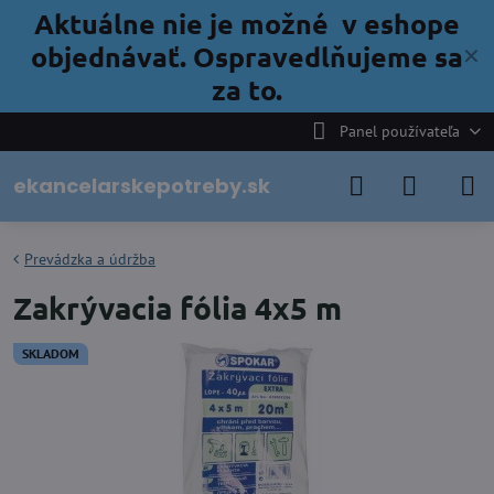
Aktuálne nie je možné v eshope
objednávať. Ospravedlňujeme sa
✕
za to.
Panel používateľa
ekancelarskepotreby.sk
Prevádzka a údržba
Zakrývacia fólia 4x5 m
SKLADOM