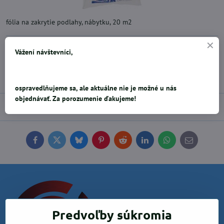
fólia na zakrytie podlahy, nábytku, 20 m2
0,89 €
Vážení návštevníci,
Pridať k Obľúbeným
Doručenia
ospravedlňujeme sa, ale aktuálne nie je možné u nás
objednávať. Za porozumenie ďakujeme!
Diskusia
0
Facebook
Twitter
Bluesky
Pinterest
Reddit
LinkedIn
WhatsApp
E-
mail
Predvoľby súkromia