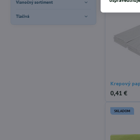
Vianočný sortiment
Tlačivá
Krepový pap
0,41 €
SKLADOM