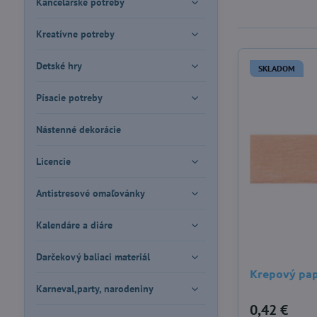
Kancelárske potreby
Kreatívne potreby
Detské hry
SKLADOM
Písacie potreby
Nástenné dekorácie
Licencie
Antistresové omaľovánky
Kalendáre a diáre
Darčekový baliaci materiál
Krepový pap
Karneval,party, narodeniny
0,42 €