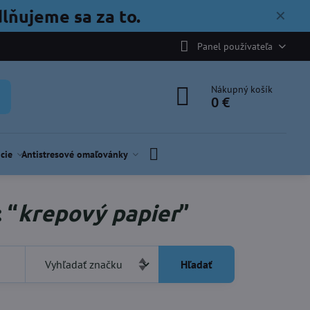
lňujeme sa za to.
✕
Panel používateľa
Nákupný košík
0 €
cie
Antistresové omaľovánky
 “
krepový papier
”
Hľadať