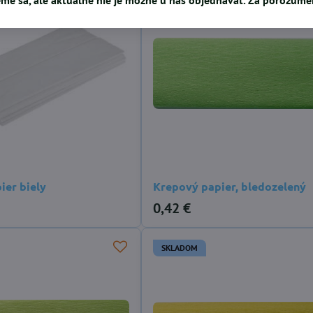
ier biely
Krepový papier, bledozelený
0,42 €
SKLADOM