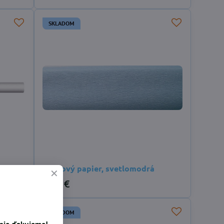
SKLADOM
 biely
Krepový papier, svetlomodrá
0,41 €
SKLADOM
enie ďakujeme!