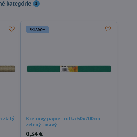
né kategórie
1
SKLADOM
 zlatý
Krepový papier rolka 50x200cm
zelený tmavý
0,34 €