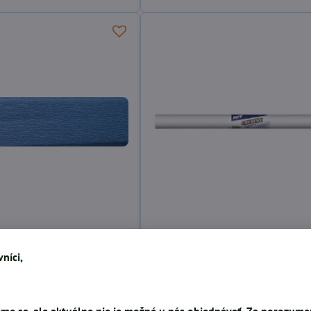
ier, medium modrý
Krepový papier roľa 50x200cm
0,39 €
níci,
SKLADOM
me sa, ale aktuálne nie je možné u nás objednávať. Za porozum