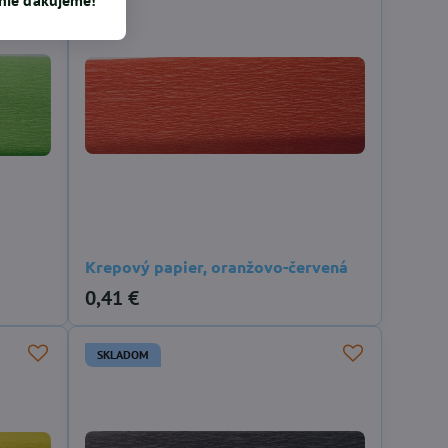
Krepový papier, oranžovo-červená
0,41 €
SKLADOM