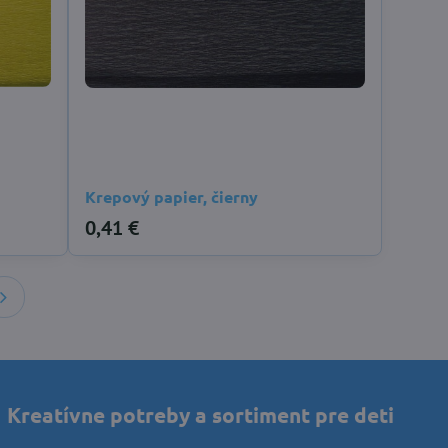
Krepový papier, čierny
0,41 €
Kreatívne potreby a sortiment pre deti