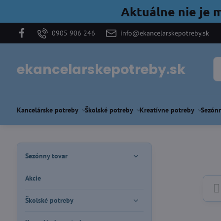
Aktuálne nie je 
0905 906 246
info@ekancelarskepotreby.sk
ekancelarskepotreby.sk
Kancelárske potreby
Školské potreby
Kreatívne potreby
Sezónn
Sezónny tovar
Akcie
Školské potreby