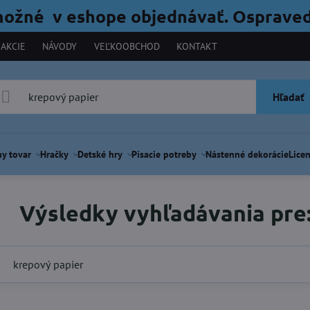
možné v eshope objednávať. Ospraved
AKCIE
NÁVODY
VEĽKOOBCHOD
KONTAKT
Hľadať
y tovar
Hračky
Detské hry
Písacie potreby
Nástenné dekorácie
Licen
Výsledky vyhľadávania pre: