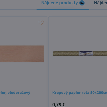
Nájdené produkty
Nájde
61
ier, bledoružový
Krepový papier roľa 50x200cm
0,79 €