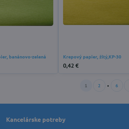
ier, banánovo-zelená
Krepový papier, žltý,KP-30
0,42 €
1
2
6
Kancelárske potreby