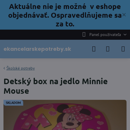
Aktuálne nie je možné v eshope
objednávať. Ospravedlňujeme sa
✕
za to.
Panel používateľa
ekancelarskepotreby.sk
Školské potreby
Detský box na jedlo Minnie
Mouse
SKLADOM