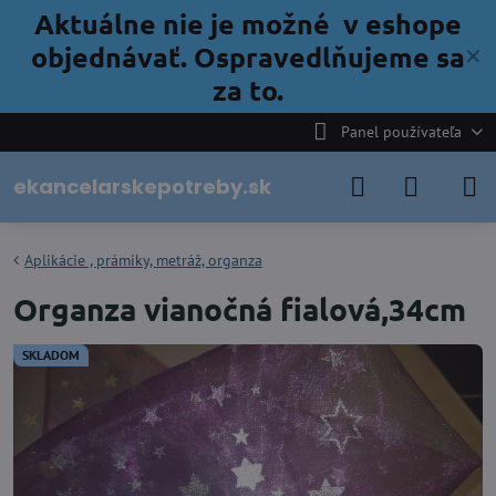
Aktuálne nie je možné v eshope
objednávať. Ospravedlňujeme sa
✕
za to.
Panel používateľa
ekancelarskepotreby.sk
Aplikácie , prámiky, metráž, organza
Organza vianočná fialová,34cm
SKLADOM