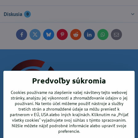
Diskusia
0
Facebook
Twitter
Bluesky
Pinterest
Reddit
LinkedIn
WhatsApp
E-
mail
Predvoľby súkromia
Cookies používame na zlepšenie vašej návštevy tejto webovej
stránky, analýzu jej výkonnosti a zhromažďovanie údajov o jej
používaní. Na tento účel môžeme použiť nástroje a služby
Krea office, s.r.o.
tretích strán a zhromaždené údaje sa môžu preniesť k
partnerom v EÚ, USA alebo iných krajinách. Kliknutím na „Prijať
všetky cookies“ vyjadrujete svoj súhlas s týmto spracovaním.
Kancelárske potreby
Nižšie môžete nájsť podrobné informácie alebo upraviť svoje
preferencie.