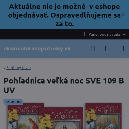
Aktuálne nie je možné v eshope
objednávať. Ospravedlňujeme sa
✕
za to.
Panel používateľa
ekancelarskepotreby.sk
Sezónny tovar
Pohľadnica veľká noc SVE 109 B
UV
SKLADOM