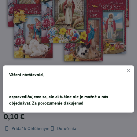
Pohľadnica s veľkonočným motívom. Pohľadnica so šiestimi motívmi.
Vážení návštevníci,
Dodávame v mixu podľa skladových zásob.Uvedená cena je za
1ks.Rozměr: A6 10,5 x 14,8 cmPapír: pohlednicový karton 240
gPovrchová úprava: UV lakText: 6/6 Počet kusov skladom: 50Rozmer:
ospravedlňujeme sa, ale aktuálne nie je možné u nás
105mm x 148mm x 1mm (Š x V x H)Vyrobené v EU.
objednávať. Za porozumenie ďakujeme!
0,10 €
Pridať k Obľúbeným
Doručenia