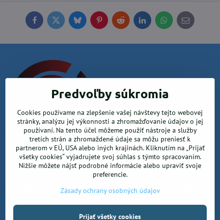
Facebook
Twitter
Bluesky
Pinterest
Reddit
LinkedIn
WhatsApp
E-
mail
Predvoľby súkromia
Cookies používame na zlepšenie vašej návštevy tejto webovej
stránky, analýzu jej výkonnosti a zhromažďovanie údajov o jej
používaní. Na tento účel môžeme použiť nástroje a služby
Krea office, s.r.o.
tretích strán a zhromaždené údaje sa môžu preniesť k
partnerom v EÚ, USA alebo iných krajinách. Kliknutím na „Prijať
všetky cookies“ vyjadrujete svoj súhlas s týmto spracovaním.
Kancelárske potreby
Nižšie môžete nájsť podrobné informácie alebo upraviť svoje
preferencie.
Kreatívne potreby a sortiment pre deti
Zásady ochrany osobných údajov
Prijať všetky cookies
©
2026
Copyright