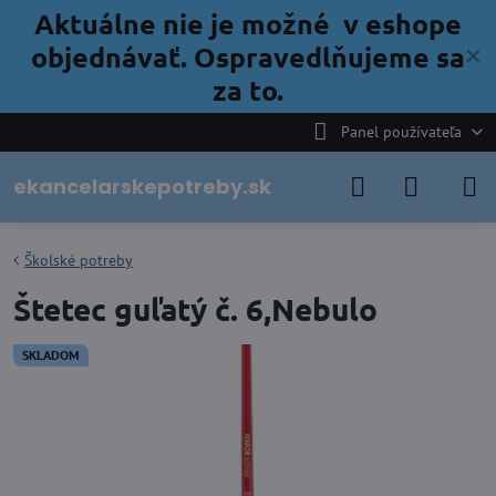
Aktuálne nie je možné v eshope
objednávať. Ospravedlňujeme sa
✕
za to.
Panel používateľa
ekancelarskepotreby.sk
Školské potreby
Štetec guľatý č. 6,Nebulo
SKLADOM