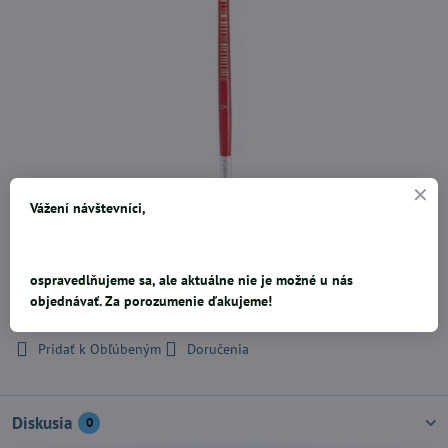
Vážení návštevníci,
Štetec guľatý, veľkosť 6"- Rúčka je žltej farby
ospravedlňujeme sa, ale aktuálne nie je možné u nás
objednávať. Za porozumenie ďakujeme!
0,28 €
Pridať k Obľúbeným
Doručenia
Diskusia
0