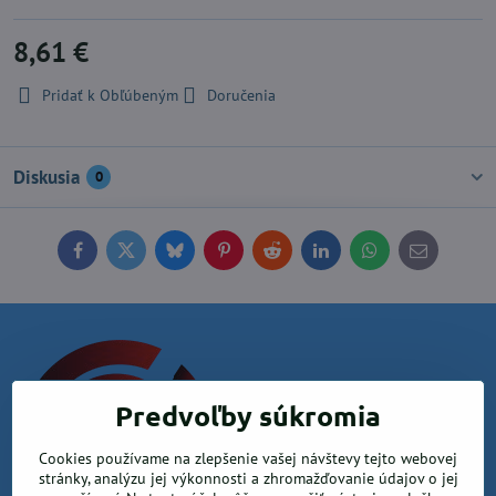
8,61 €
Pridať k Obľúbeným
Doručenia
Diskusia
0
Facebook
Twitter
Bluesky
Pinterest
Reddit
LinkedIn
WhatsApp
E-
mail
Predvoľby súkromia
Cookies používame na zlepšenie vašej návštevy tejto webovej
stránky, analýzu jej výkonnosti a zhromažďovanie údajov o jej