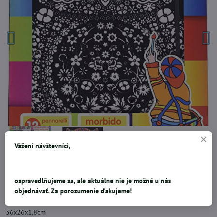
Vážení návštevníci,
ospravedlňujeme sa, ale aktuálne nie je možné u nás
objednávať. Za porozumenie ďakujeme!
Kreatívna sada na vymalovanie predlohy s motívom sovy. Sada
obsahuje : 1x predlohu, 12ks farebných fixiek. Rozmery obrázka
36x26x1,8cm