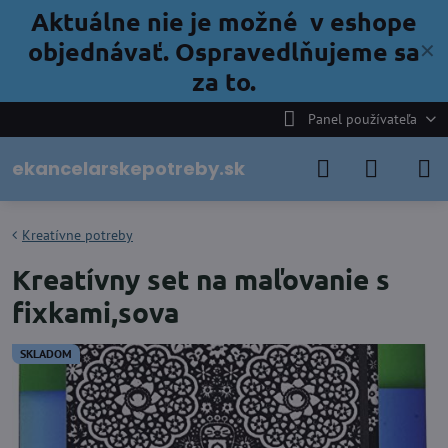
Aktuálne nie je možné v eshope
objednávať. Ospravedlňujeme sa
✕
za to.
Panel používateľa
ekancelarskepotreby.sk
Kreatívne potreby
Kreatívny set na maľovanie s
fixkami,sova
SKLADOM