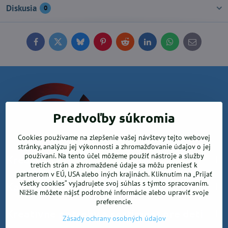
Diskusia
0
Facebook
Twitter
Bluesky
Pinterest
Reddit
LinkedIn
WhatsApp
E-
mail
Predvoľby súkromia
Cookies používame na zlepšenie vašej návštevy tejto webovej
stránky, analýzu jej výkonnosti a zhromažďovanie údajov o jej
používaní. Na tento účel môžeme použiť nástroje a služby
Krea office, s.r.o.
tretích strán a zhromaždené údaje sa môžu preniesť k
partnerom v EÚ, USA alebo iných krajinách. Kliknutím na „Prijať
všetky cookies“ vyjadrujete svoj súhlas s týmto spracovaním.
Kancelárske potreby
Nižšie môžete nájsť podrobné informácie alebo upraviť svoje
preferencie.
Kreatívne potreby a sortiment pre deti
Zásady ochrany osobných údajov