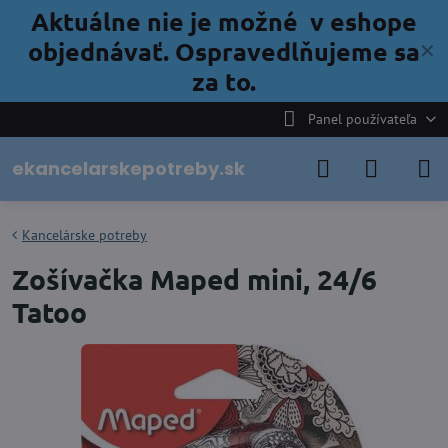
Aktuálne nie je možné v eshope
objednávať. Ospravedlňujeme sa
✕
za to.
Panel používateľa
ekancelarskepotreby.sk
Kancelárske potreby
Zošívačka Maped mini, 24/6
Tatoo