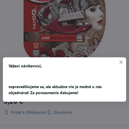
Vážení návštevníci,
Ergonomická zošívačka, kovový mechanizmus, mäkká zóna stláčania.
Zásobník, integrovaný rozošívač. Náplne No.24/6,26/6, 12 až 15
listov. Blister obsahuje 400 náplní.
ospravedlňujeme sa, ale aktuálne nie je možné u nás
objednávať. Za porozumenie ďakujeme!
3,28 €
Pridať k Obľúbeným
Doručenia