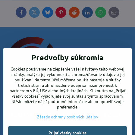
Facebook
Twitter
Bluesky
Pinterest
Reddit
LinkedIn
WhatsApp
E-
mail
Predvoľby súkromia
Cookies používame na zlepšenie vašej návštevy tejto webovej
stránky, analýzu jej výkonnosti a zhromažďovanie údajov o jej
používaní. Na tento účel môžeme použiť nástroje a služby
Krea office, s.r.o.
tretích strán a zhromaždené údaje sa môžu preniesť k
partnerom v EÚ, USA alebo iných krajinách. Kliknutím na „Prijať
všetky cookies“ vyjadrujete svoj súhlas s týmto spracovaním.
Kancelárske potreby
Nižšie môžete nájsť podrobné informácie alebo upraviť svoje
preferencie.
Kreatívne potreby a sortiment pre deti
Zásady ochrany osobných údajov
Prijať všetky cookies
©
2026
Copyright