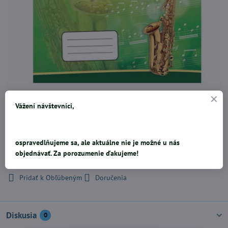
Vážení návštevníci,
Notový zošit na hudobnú výchovu. Formát A5,10 listov.
ospravedlňujeme sa, ale aktuálne nie je možné u nás
objednávať. Za porozumenie ďakujeme!
0,31 €
Pridať k Obľúbeným
Doručenia
Diskusia
0