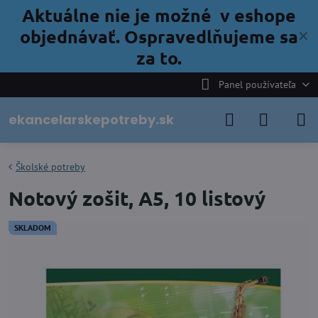
Aktuálne nie je možné v eshope
objednávať. Ospravedlňujeme sa
✕
za to.
Panel používateľa
ekancelarskepotreby.sk
Školské potreby
Notový zošit, A5, 10 listový
SKLADOM