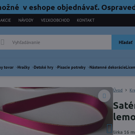
možné v eshope objednávať. Ospraved
AKCIE
NÁVODY
VEĽKOOBCHOD
KONTAKT
Hľadať
y tovar
Hračky
Detské hry
Písacie potreby
Nástenné dekorácie
Licen
Úvod
Kr
Saté
lemo
šírka 16 