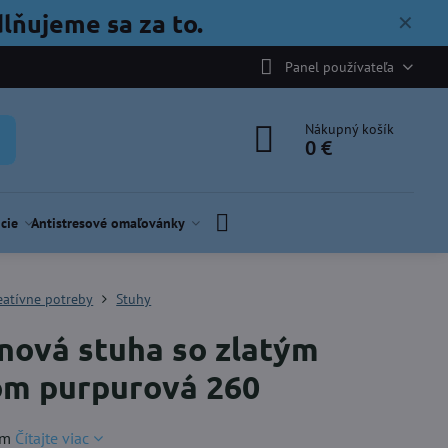
lňujeme sa za to.
✕
Panel používateľa
Nákupný košík
0 €
cie
Antistresové omaľovánky
eatívne potreby
Stuhy
nová stuha so zlatým
m purpurová 260
mm
Čítajte viac