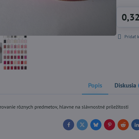
0,3
Pridať
Popis
Diskusia
ovanie rôznych predmetov, hlavne na slávnostné príležitosti
Facebook
Twitter
Bluesky
Pinterest
Reddit
L