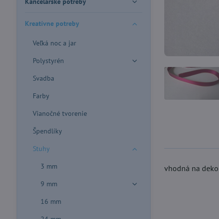
Kancelárske potreby
Kreatívne potreby
Veľká noc a jar
Polystyrén
Svadba
Farby
Vianočné tvorenie
Špendlíky
Stuhy
3 mm
vhodná na dekor
9 mm
16 mm