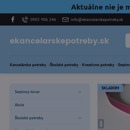
Aktuálne nie je 
0905 906 246
info@ekancelarskepotreby.sk
ekancelarskepotreby.sk
Kancelárske potreby
Školské potreby
Kreatívne potreby
Sezónn
SKLADOM
Sezónny tovar
Akcie
Školské potreby