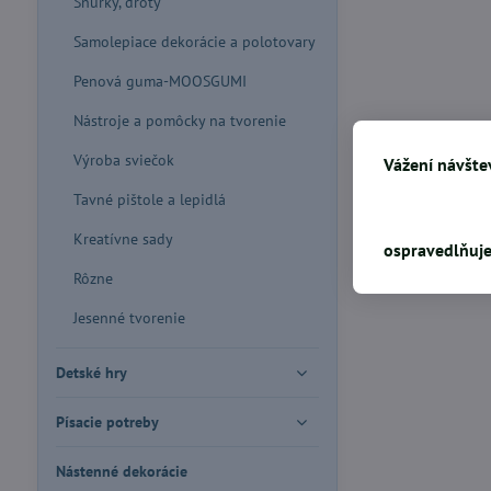
Šnúrky, drôty
Samolepiace dekorácie a polotovary
Penová guma-MOOSGUMI
Nástroje a pomôcky na tvorenie
Výroba sviečok
Vážení návštev
Tavné pištole a lepidlá
Kreatívne sady
ospravedlňuje
Rôzne
Jesenné tvorenie
Detské hry
Písacie potreby
Nástenné dekorácie