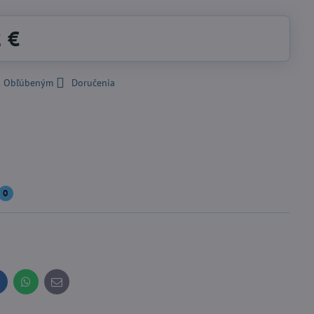
2 €
 k Obľúbeným
Doručenia
0
inkedIn
WhatsApp
E-
mail