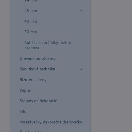
24 mm
25 mm
40 mm
50 mm
Aplikácie , prámiky, metráž,
organza
Drevené polotovary
Servítková technika
Bižutéria, perly
Papier
Stojany na dekorácie
Filc
Vyrezávačky, dekoračné dierovačky