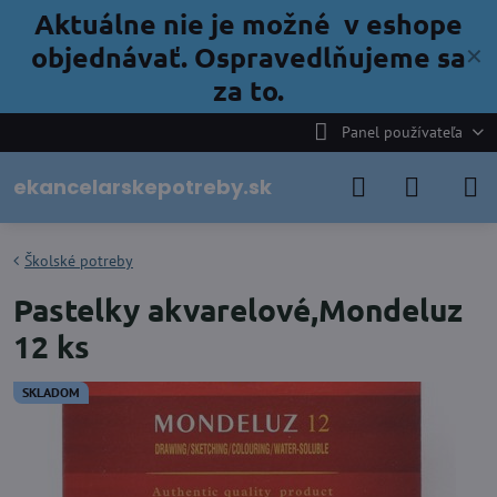
Aktuálne nie je možné v eshope
objednávať. Ospravedlňujeme sa
✕
za to.
Panel používateľa
ekancelarskepotreby.sk
Školské potreby
Pastelky akvarelové,Mondeluz
12 ks
SKLADOM