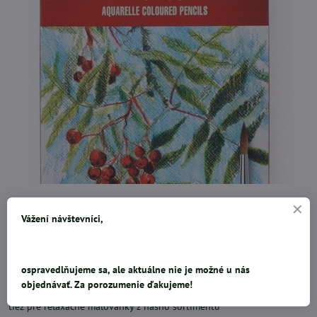
súprava kvalitných umeleckých akvarelových pasteliek v papierovej
krabičkeKOH-I-NOORkvalitný pigmentsada 12 ksPastelky môžete
Vážení návštevníci,
použiť ako klasické pastelky, alebo ich môžete rozmývat vodou, popr.
nimi kresliť do vlhkého podkladu. Dostanete tým vzhľad akvarelové
maľby. Namaľovaný obrázok pretrite štetcom namočeným vo
ospravedlňujeme sa, ale aktuálne nie je možné u nás
vode.Najlepšie kresby dosiahnete pri maľbe na akvarelový kartón
objednávať. Za porozumenie ďakujeme!
istými pravidelnými ťahmi.TIP: Akvarelové pastelky sú ako stvorené
tiež pre relaxačné maľovanky z nášho sortimentu