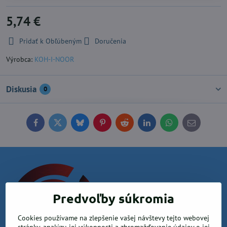
5,74 €
Pridať k Obľúbeným
Doručenia
Výrobca:
KOH-I-NOOR
Diskusia
0
Facebook
Twitter
Bluesky
Pinterest
Reddit
LinkedIn
WhatsApp
E-
mail
Predvoľby súkromia
Cookies používame na zlepšenie vašej návštevy tejto webovej