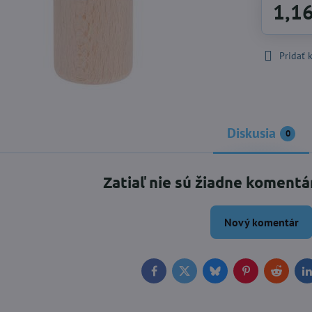
1,1
Pridať
Diskusia
0
Zatiaľ nie sú žiadne komentá
Nový komentár
Facebook
Twitter
Bluesky
Pinterest
Reddit
L