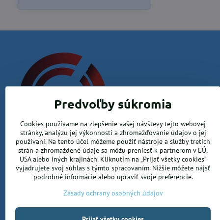
Predvoľby súkromia
Cookies používame na zlepšenie vašej návštevy tejto webovej
Krea office, s.r.o.
stránky, analýzu jej výkonnosti a zhromažďovanie údajov o jej
používaní. Na tento účel môžeme použiť nástroje a služby tretích
Kamenica nad Hronom 526, 94365 Kamenica nad Hronom
strán a zhromaždené údaje sa môžu preniesť k partnerom v EÚ,
USA alebo iných krajinách. Kliknutím na „Prijať všetky cookies“
0905 906 246
vyjadrujete svoj súhlas s týmto spracovaním. Nižšie môžete nájsť
info@ekancelarskepotreby.sk
podrobné informácie alebo upraviť svoje preferencie.
Zásady ochrany osobných údajov
Prijať všetky cookies