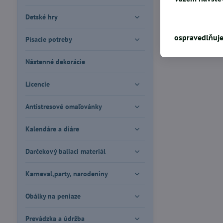
Detské hry
ospravedlňuje
Písacie potreby
Nástenné dekorácie
Licencie
Antistresové omaľovánky
Kalendáre a diáre
Darčekový baliaci materiál
Karneval,party, narodeniny
Obálky na peniaze
Prevádzka a údržba