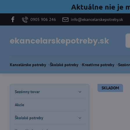
Aktuálne nie je 
0905 906 246
info@ekancelarskepotreby.sk
ekancelarskepotreby.sk
Kancelárske potreby
Školské potreby
Kreatívne potreby
Sezónn
SKLADOM
Sezónny tovar
Akcie
Školské potreby