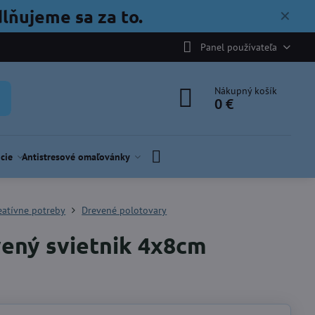
lňujeme sa za to.
✕
Panel používateľa
Nákupný košík
0 €
cie
Antistresové omaľovánky
eatívne potreby
Drevené polotovary
ený svietnik 4x8cm