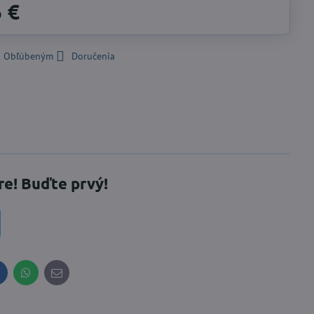
6 €
 k Obľúbeným
Doručenia
re! Buďte prvý!
inkedIn
WhatsApp
E-
mail