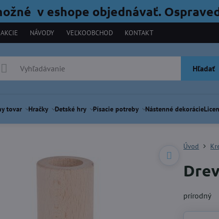
možné v eshope objednávať. Ospraved
AKCIE
NÁVODY
VEĽKOOBCHOD
KONTAKT
Hľadať
y tovar
Hračky
Detské hry
Písacie potreby
Nástenné dekorácie
Licen
Úvod
Kr
Drev
prírodný