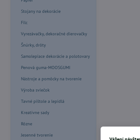
Papier
Stojany na dekorácie
Filc
Vyrezávačky, dekoračné dierovačky
Šnúrky, drôty
Samolepiace dekorácie a polotovary
Penová guma-MOOSGUMI
Nástroje a pomôcky na tvorenie
Výroba sviečok
Tavné pištole a lepidlá
Kreatívne sady
Rôzne
Jesenné tvorenie
Vážení návštev