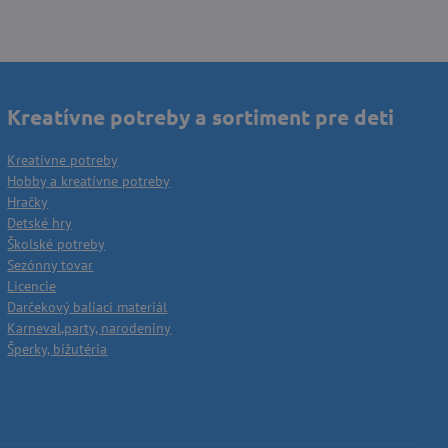
Kreatívne potreby a sortiment pre deti
Kreatívne potreby
Hobby a kreatívne potreby
Hračky
Detské hry
Školské potreby
Sezónny tovar
Licencie
Darčekový baliaci materiál
Karneval,party, narodeniny
Šperky, bižutéria