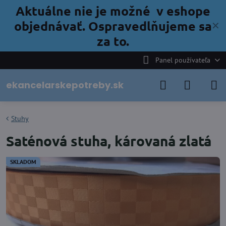
Aktuálne nie je možné v eshope
objednávať. Ospravedlňujeme sa
✕
za to.
Panel používateľa
ekancelarskepotreby.sk
Stuhy
Saténová stuha, károvaná zlatá
SKLADOM