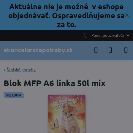
Aktuálne nie je možné v eshope
objednávať. Ospravedlňujeme sa
✕
za to.
Panel používateľa
ekancelarskepotreby.sk
Školské potreby
Blok MFP A6 linka 50l mix
SKLADOM