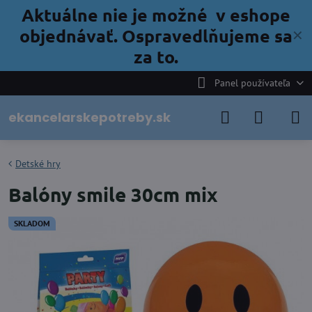
Aktuálne nie je možné v eshope
objednávať. Ospravedlňujeme sa
✕
za to.
Panel používateľa
ekancelarskepotreby.sk
Detské hry
Balóny smile 30cm mix
SKLADOM