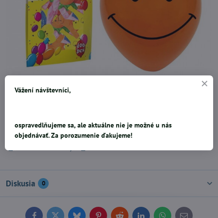
Vážení návštevníci,
Balónik M smile 30cm mix.Cena za jeden kus.
ospravedlňujeme sa, ale aktuálne nie je možné u nás
0,11 €
objednávať. Za porozumenie ďakujeme!
Pridať k Obľúbeným
Doručenia
Diskusia
0