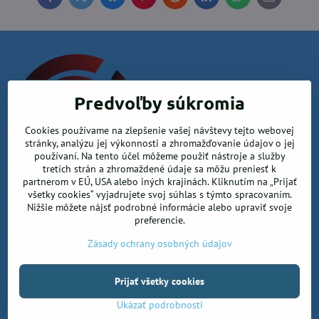
Facebook
Twitter
Bluesky
Pinterest
Reddit
LinkedIn
WhatsApp
E-
mail
Predvoľby súkromia
Cookies používame na zlepšenie vašej návštevy tejto webovej
stránky, analýzu jej výkonnosti a zhromažďovanie údajov o jej
používaní. Na tento účel môžeme použiť nástroje a služby
Krea office, s.r.o.
tretích strán a zhromaždené údaje sa môžu preniesť k
partnerom v EÚ, USA alebo iných krajinách. Kliknutím na „Prijať
všetky cookies“ vyjadrujete svoj súhlas s týmto spracovaním.
Kancelárske potreby
Nižšie môžete nájsť podrobné informácie alebo upraviť svoje
preferencie.
Kreatívne potreby a sortiment pre deti
Zásady ochrany osobných údajov
Prijať všetky cookies
©
2026
Copyright
Predvoľby súkromia
Zásady ochrany osobných údajov
Ukázať podrobnosti
Vytvorené pomocou:
BiznisWeb.sk