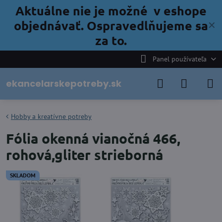
Aktuálne nie je možné v eshope
objednávať. Ospravedlňujeme sa
✕
za to.
Panel používateľa
ekancelarskepotreby.sk
Hobby a kreatívne potreby
Fólia okenná vianočná 466,
rohová,gliter strieborná
SKLADOM