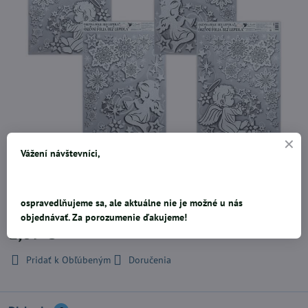
Vážení návštevníci,
Rohová okenná fólia s vianočným motívom - Anjeli s dúhovými
glitram.Rozmer: 300mm x 420mm x 1mm (Š x V x H).Cena je za jeden
kus.Dodávame podľa skladovej zásoby.
ospravedlňujeme sa, ale aktuálne nie je možné u nás
objednávať. Za porozumenie ďakujeme!
1,89 €
Pridať k Obľúbeným
Doručenia