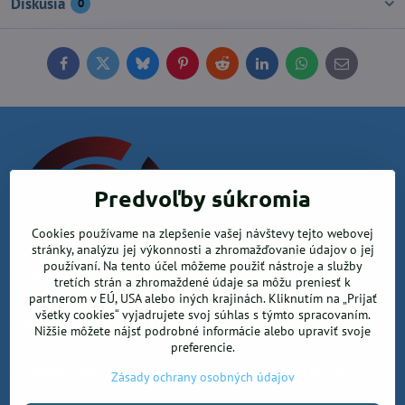
Diskusia
0
Facebook
Twitter
Bluesky
Pinterest
Reddit
LinkedIn
WhatsApp
E-
mail
Predvoľby súkromia
Cookies používame na zlepšenie vašej návštevy tejto webovej
stránky, analýzu jej výkonnosti a zhromažďovanie údajov o jej
používaní. Na tento účel môžeme použiť nástroje a služby
Krea office, s.r.o.
tretích strán a zhromaždené údaje sa môžu preniesť k
partnerom v EÚ, USA alebo iných krajinách. Kliknutím na „Prijať
všetky cookies“ vyjadrujete svoj súhlas s týmto spracovaním.
Kancelárske potreby
Nižšie môžete nájsť podrobné informácie alebo upraviť svoje
preferencie.
Kreatívne potreby a sortiment pre deti
Zásady ochrany osobných údajov