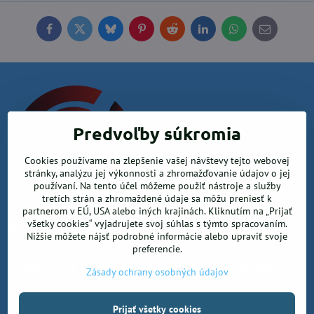
Facebook
Twitter
Bluesky
Pinterest
Reddit
LinkedIn
WhatsApp
E-
mail
Predvoľby súkromia
Cookies používame na zlepšenie vašej návštevy tejto webovej
stránky, analýzu jej výkonnosti a zhromažďovanie údajov o jej
používaní. Na tento účel môžeme použiť nástroje a služby
Krea office, s.r.o.
tretích strán a zhromaždené údaje sa môžu preniesť k
partnerom v EÚ, USA alebo iných krajinách. Kliknutím na „Prijať
všetky cookies“ vyjadrujete svoj súhlas s týmto spracovaním.
Kancelárske potreby
Nižšie môžete nájsť podrobné informácie alebo upraviť svoje
preferencie.
Kreatívne potreby a sortiment pre deti
Zásady ochrany osobných údajov
Prijať všetky cookies
©
2026
Copyright