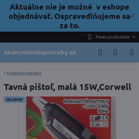
Aktuálne nie je možné v eshope
objednávať. Ospravedlňujeme sa
✕
za to.
Panel používateľa
ekancelarskepotreby.sk
Kreatívne potreby
Tavná pištoľ, malá 15W,Corwell
SKLADOM