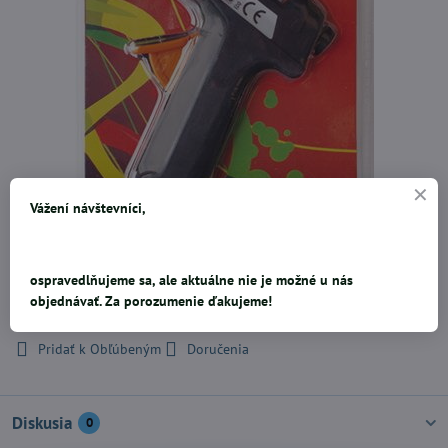
Vážení návštevníci,
darček 2 lepiace tyčinky
ospravedlňujeme sa, ale aktuálne nie je možné u nás
objednávať. Za porozumenie ďakujeme!
4,21 €
Pridať k Obľúbeným
Doručenia
Diskusia
0