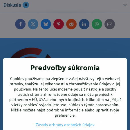
Diskusia
0
Facebook
Twitter
Bluesky
Pinterest
Reddit
LinkedIn
WhatsApp
E-
mail
Predvoľby súkromia
Cookies používame na zlepšenie vašej návštevy tejto webovej
stránky, analýzu jej výkonnosti a zhromažďovanie údajov o jej
používaní. Na tento účel môžeme použiť nástroje a služby
Krea office, s.r.o.
tretích strán a zhromaždené údaje sa môžu preniesť k
partnerom v EÚ, USA alebo iných krajinách. Kliknutím na „Prijať
všetky cookies“ vyjadrujete svoj súhlas s týmto spracovaním.
Kancelárske potreby
Nižšie môžete nájsť podrobné informácie alebo upraviť svoje
preferencie.
Kreatívne potreby a sortiment pre deti
Zásady ochrany osobných údajov