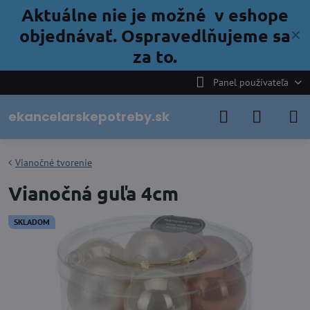
Aktuálne nie je možné v eshope
objednávať. Ospravedlňujeme sa
✕
za to.
Panel používateľa
ekancelarskepotreby.sk
Vianočné tvorenie
Vianočná guľa 4cm
SKLADOM