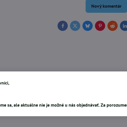
Nový komentár
Facebook
Twitter
Bluesky
Pinterest
Reddit
L
níci,
me sa, ale aktuálne nie je možné u nás objednávať. Za porozum