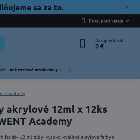
lňujeme sa za to.
✕
Panel používateľa
Nákupný košík
0 €
cie
Antistresové omaľovánky
olské potreby
y akrylové 12ml x 12ks
WENT Academy
ch farieb- 12 ml tuby- vysoko-kvalitné akrylové farby s