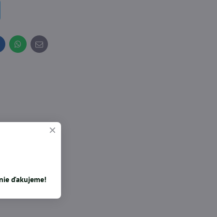
inkedIn
WhatsApp
E-
mail
enie ďakujeme!