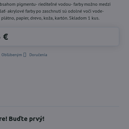
bsahom pigmentu- riediteľné vodou- farby možno medzi
ať- akrylové farby po zaschnutí sú odolné voči vode-
plátno, papier, drevo, koža, kartón. Skladom 1 kus.
3 €
 k Obľúbeným
Doručenia
re! Buďte prvý!