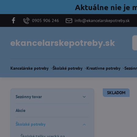
Aktuálne nie je 
0905 906 246
info@ekancelarskepotreby.sk
ekancelarskepotreby.sk
Kancelárske potreby
Školské potreby
Kreatívne potreby
Sezónn
SKLADOM
Sezónny tovar
Akcie
Školské potreby
Školské tašky, vrecká na