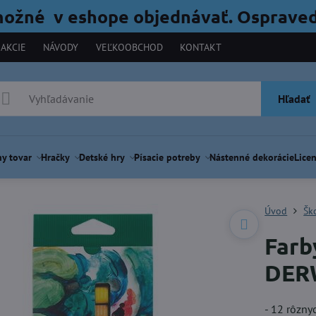
možné v eshope objednávať. Ospraved
AKCIE
NÁVODY
VEĽKOOBCHOD
KONTAKT
Hľadať
y tovar
Hračky
Detské hry
Písacie potreby
Nástenné dekorácie
Licen
Úvod
Šk
Farb
DER
- 12 rôzny