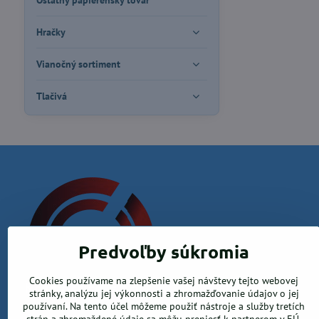
Ostatný papierenský tovar
Hračky
Vianočný sortiment
Tlačivá
Predvoľby súkromia
Cookies používame na zlepšenie vašej návštevy tejto webovej
Krea office, s.r.o.
stránky, analýzu jej výkonnosti a zhromažďovanie údajov o jej
používaní. Na tento účel môžeme použiť nástroje a služby tretích
Kamenica nad Hronom 526, 94365 Kamenica nad Hronom