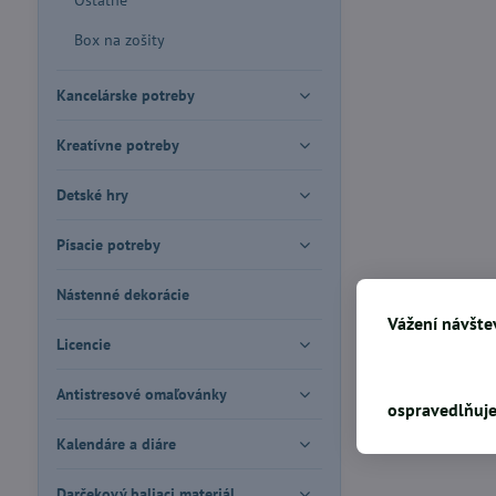
Ostatné
Box na zošity
Kancelárske potreby
Kreatívne potreby
Detské hry
Písacie potreby
Nástenné dekorácie
Vážení návštev
Licencie
Antistresové omaľovánky
ospravedlňuje
Kalendáre a diáre
Darčekový baliaci materiál