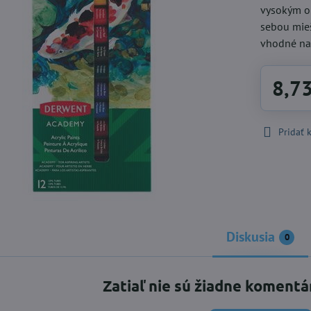
vysokým o
sebou mieš
vhodné na 
8,7
Pridať
Diskusia
0
Zatiaľ nie sú žiadne komentá