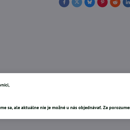
Facebook
Twitter
Bluesky
Pinterest
Reddit
L
níci,
me sa, ale aktuálne nie je možné u nás objednávať. Za porozum