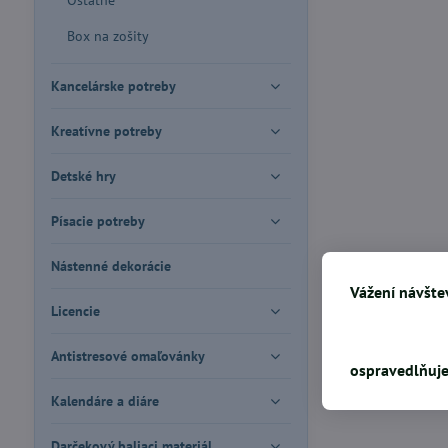
Ostatné
Box na zošity
Kancelárske potreby
Kreatívne potreby
Detské hry
Písacie potreby
Nástenné dekorácie
Vážení návštev
Licencie
Antistresové omaľovánky
ospravedlňuje
Kalendáre a diáre
Darčekový baliaci materiál