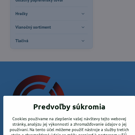
Ostatný papierenský tovar
Hračky
Vianočný sortiment
Tlačivá
Predvoľby súkromia
Cookies používame na zlepšenie vašej návštevy tejto webovej
Krea office, s.r.o.
stránky, analýzu jej výkonnosti a zhromažďovanie údajov o jej
používaní. Na tento účel môžeme použiť nástroje a služby tretích
Kamenica nad Hronom 526, 94365 Kamenica nad Hronom