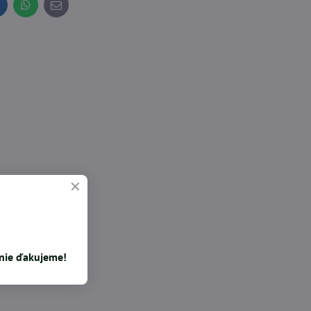
inkedIn
WhatsApp
E-
mail
enie ďakujeme!