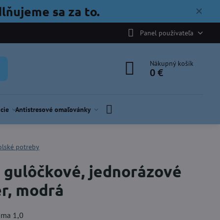
lňujeme sa za to.
✕
Panel používateľa
Nákupný košík
0 €
cie
Antistresové omaľovánky
olské potreby
 gulôčkové, jednorázové
r, modrá
sma 1,0