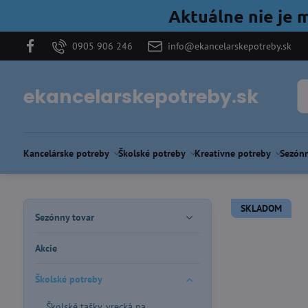
Aktuálne nie je 
0905 906 246
info@ekancelarskepotreby.sk
ekancelarskepotreby.sk
Kancelárske potreby
Školské potreby
Kreatívne potreby
Sezónn
SKLADOM
Sezónny tovar
Akcie
Školské potreby
Školské tašky, vrecká na