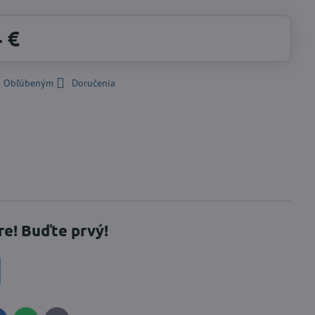
4 €
 k Obľúbeným
Doručenia
re! Buďte prvý!