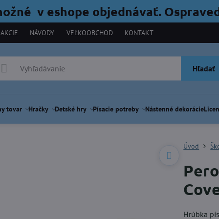
možné v eshope objednávať. Ospraved
AKCIE
NÁVODY
VEĽKOOBCHOD
KONTAKT
Hľadať
y tovar
Hračky
Detské hry
Písacie potreby
Nástenné dekorácie
Licen
Úvod
Šk
Pero
Cove
Hrúbka pí