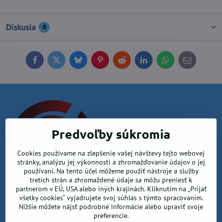
Diskusia
0
Facebook
Twitter
Bluesky
Pinterest
Reddit
LinkedIn
WhatsApp
E-
mail
Predvoľby súkromia
Cookies používame na zlepšenie vašej návštevy tejto webovej
stránky, analýzu jej výkonnosti a zhromažďovanie údajov o jej
používaní. Na tento účel môžeme použiť nástroje a služby
Krea office, s.r.o.
tretích strán a zhromaždené údaje sa môžu preniesť k
partnerom v EÚ, USA alebo iných krajinách. Kliknutím na „Prijať
všetky cookies“ vyjadrujete svoj súhlas s týmto spracovaním.
Kancelárske potreby
Nižšie môžete nájsť podrobné informácie alebo upraviť svoje
preferencie.