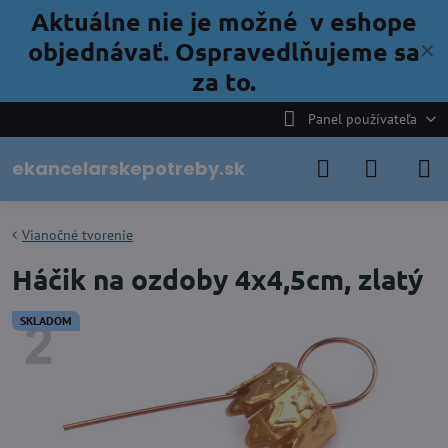
Aktuálne nie je možné v eshope
objednávať. Ospravedlňujeme sa
✕
za to.
Panel používateľa
ekancelarskepotreby.sk
Vianočné tvorenie
Háčik na ozdoby 4x4,5cm, zlatý
SKLADOM