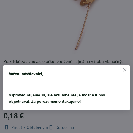
Praktické zapichovacie očko je určené najmä na výrobu vianočných
gúľ. Jeho použitie je ľahké a veľmi rýchle, pevne drží na mieste.
Vážení návštevníci,
Skúste ho použiť ako záves na polystyrénové polotovary, do ktorých
ho stačí zapíchnúť. Alebo zasuňte nožičky do dutiny v guli, kde sa
vďaka svojej pružnosti roztiahnu a bezpečne držia. Očko je vhodné k
zaveseniu na vetvičke, k výrobe dekoračných závesov, k zaveseniu
ospravedlňujeme sa, ale aktuálne nie je možné u nás
vianočných ozdôb a pod.
objednávať. Za porozumenie ďakujeme!
0,18 €
Pridať k Obľúbeným
Doručenia