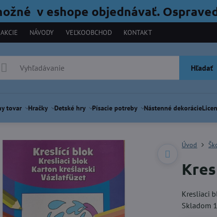
možné v eshope objednávať. Ospraved
AKCIE
NÁVODY
VEĽKOOBCHOD
KONTAKT
Hľadať
y tovar
Hračky
Detské hry
Písacie potreby
Nástenné dekorácie
Licen
Úvod
Šk
Kres
Kresliaci b
Skladom 1