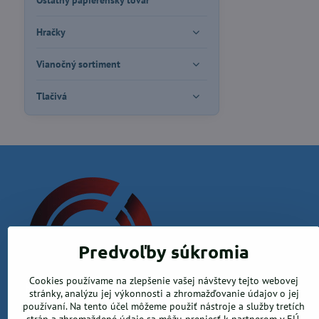
Ostatný papierenský tovar
Hračky
Vianočný sortiment
Tlačivá
Predvoľby súkromia
Cookies používame na zlepšenie vašej návštevy tejto webovej
Krea office, s.r.o.
stránky, analýzu jej výkonnosti a zhromažďovanie údajov o jej
používaní. Na tento účel môžeme použiť nástroje a služby tretích
Kamenica nad Hronom 526, 94365 Kamenica nad Hronom