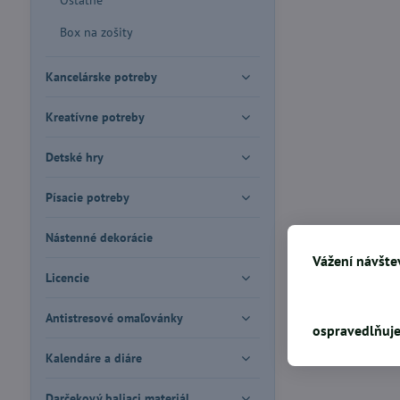
Ostatné
Box na zošity
Kancelárske potreby
Kreatívne potreby
Detské hry
Písacie potreby
Nástenné dekorácie
Vážení návštev
Licencie
Antistresové omaľovánky
ospravedlňuje
Kalendáre a diáre
Darčekový baliaci materiál