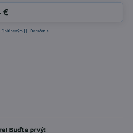
4 €
 k Obľúbeným
Doručenia
re! Buďte prvý!