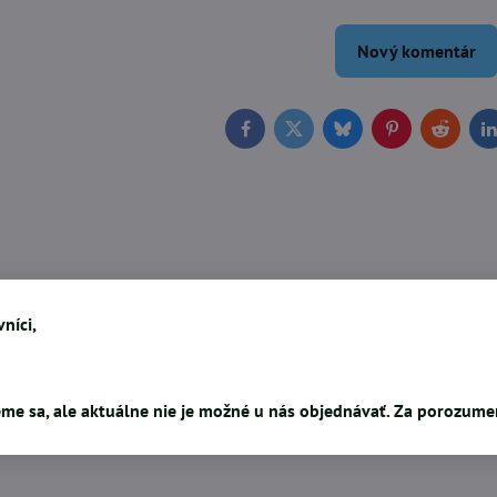
Nový komentár
Facebook
Twitter
Bluesky
Pinterest
Reddit
L
níci,
me sa, ale aktuálne nie je možné u nás objednávať. Za porozum