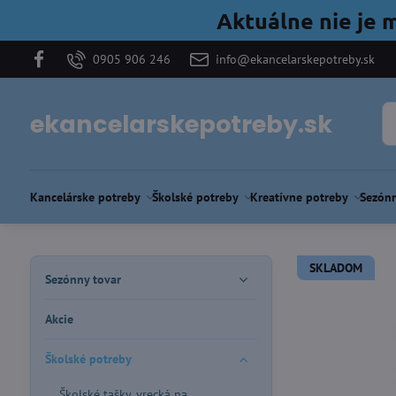
Aktuálne nie je 
0905 906 246
info@ekancelarskepotreby.sk
ekancelarskepotreby.sk
Kancelárske potreby
Školské potreby
Kreatívne potreby
Sezónn
SKLADOM
Sezónny tovar
Akcie
Školské potreby
Školské tašky, vrecká na