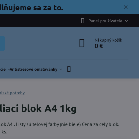
lňujeme sa za to.
✕
Panel používateľa
Nákupný košík
0 €
cie
Antistresové omaľovánky
olské potreby
liaci blok A4 1kg
lok A4 . Listy sú telovej farby (nie biele) Cena za celý blok.
 ks.