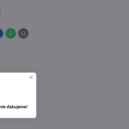
inkedIn
WhatsApp
E-
mail
enie ďakujeme!