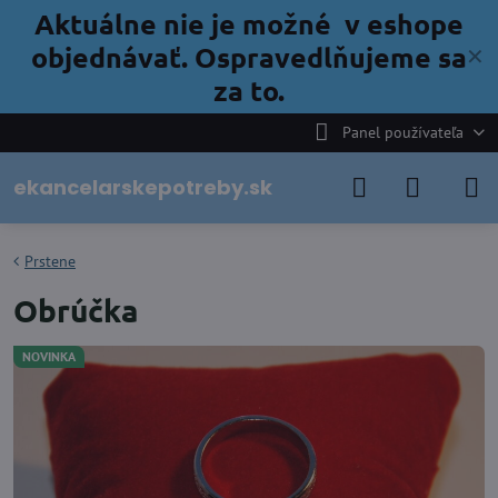
Aktuálne nie je možné v eshope
objednávať. Ospravedlňujeme sa
✕
za to.
Panel používateľa
ekancelarskepotreby.sk
Prstene
Obrúčka
NOVINKA