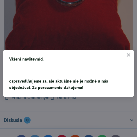
Vážení návštevníci,
striebro, vnútorný priemer 18,1 mm, hrúbka 3,5 mm
ospravedlňujeme sa, ale aktuálne nie je možné u nás
6,27 €
objednávať. Za porozumenie ďakujeme!
Pridať k Obľúbeným
Doručenia
Diskusia
0