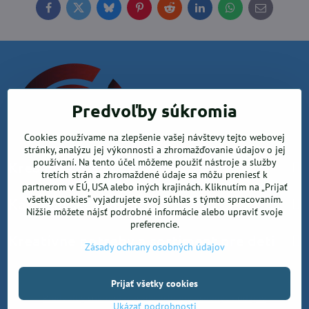
Facebook
Twitter
Bluesky
Pinterest
Reddit
LinkedIn
WhatsApp
E-
mail
Predvoľby súkromia
Cookies používame na zlepšenie vašej návštevy tejto webovej
stránky, analýzu jej výkonnosti a zhromažďovanie údajov o jej
používaní. Na tento účel môžeme použiť nástroje a služby
Krea office, s.r.o.
tretích strán a zhromaždené údaje sa môžu preniesť k
partnerom v EÚ, USA alebo iných krajinách. Kliknutím na „Prijať
všetky cookies“ vyjadrujete svoj súhlas s týmto spracovaním.
Kancelárske potreby
Nižšie môžete nájsť podrobné informácie alebo upraviť svoje
preferencie.
Kreatívne potreby a sortiment pre deti
Zásady ochrany osobných údajov
Prijať všetky cookies
©
2026
Copyright
Predvoľby súkromia
Zásady ochrany osobných údajov
Ukázať podrobnosti