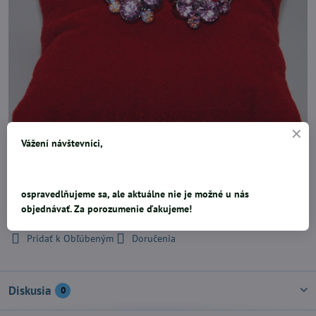
Vážení návštevníci,
poplatinované, priemer 19 mm, so 7 ružovými kryštáľmi
ospravedlňujeme sa, ale aktuálne nie je možné u nás
5,23 €
objednávať. Za porozumenie ďakujeme!
Pridať k Obľúbeným
Doručenia
Diskusia
0