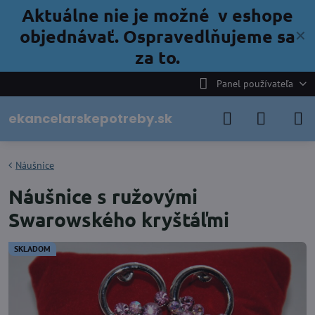
Aktuálne nie je možné v eshope
objednávať. Ospravedlňujeme sa
✕
za to.
Panel používateľa
ekancelarskepotreby.sk
Náušnice
Náušnice s ružovými
Swarowského kryštáľmi
SKLADOM