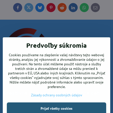
Facebook
Twitter
Bluesky
Pinterest
Reddit
LinkedIn
WhatsApp
E-
mail
Predvoľby súkromia
Cookies používame na zlepšenie vašej návštevy tejto webovej
stránky, analýzu jej výkonnosti a zhromažďovanie údajov o jej
používaní. Na tento účel môžeme použiť nástroje a služby
Krea office, s.r.o.
tretích strán a zhromaždené údaje sa môžu preniesť k
partnerom v EÚ, USA alebo iných krajinách. Kliknutím na „Prijať
všetky cookies“ vyjadrujete svoj súhlas s týmto spracovaním.
Kancelárske potreby
Nižšie môžete nájsť podrobné informácie alebo upraviť svoje
preferencie.
Kreatívne potreby a sortiment pre deti
Zásady ochrany osobných údajov
©
2026
Copyright
Prijať všetky cookies